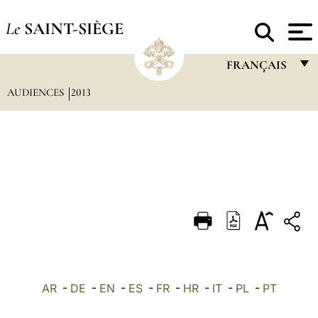
Le
SAINT-SIÈGE
FRANÇAIS
AUDIENCES
2013
FRANÇAIS
ENGLISH
ITALIANO
PORTUGUÊS
ESPAÑOL
DEUTSCH
POLSKI
العربيّة
AR
-
DE
-
EN
-
ES
-
FR
-
HR
-
IT
-
PL
-
PT
中文