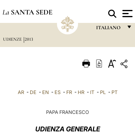
La
SANTA SEDE
ITALIANO
UDIENZE
2013
FRANÇAIS
ENGLISH
ITALIANO
PORTUGUÊS
ESPAÑOL
AR
-
DE
-
EN
-
ES
-
FR
-
HR
-
IT
-
PL
-
PT
DEUTSCH
POLSKI
PAPA FRANCESCO
العربيّة
UDIENZA GENERALE
中文