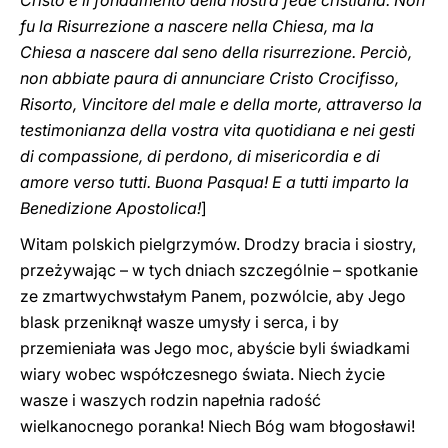
Cristo è il fondamento della nostra fede cristiana. Non
fu la Risurrezione a nascere nella Chiesa, ma la
Chiesa a nascere dal seno della risurrezione. Perciò,
non abbiate paura di annunciare Cristo Crocifisso,
Risorto, Vincitore del male e della morte, attraverso la
testimonianza della vostra vita quotidiana e nei gesti
di compassione, di perdono, di misericordia e di
amore verso tutti. Buona Pasqua! E a tutti imparto la
Benedizione Apostolica!
]
Witam polskich pielgrzymów. Drodzy bracia i siostry,
przeżywając – w tych dniach szczególnie – spotkanie
ze zmartwychwstałym Panem, pozwólcie, aby Jego
blask przeniknął wasze umysły i serca, i by
przemieniała was Jego moc, abyście byli świadkami
wiary wobec współczesnego świata. Niech życie
wasze i waszych rodzin napełnia radość
wielkanocnego poranka! Niech Bóg wam błogosławi!