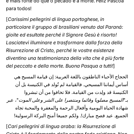
é mais forte do que o pecado e a morte. Feliz Páscoa
para todos!
[
Carissimi pellegrini di lingua portoghese, in
particolare il gruppo di brasiliani venuto dal Paraná:
gioite ed esultate perché il Signore Gesù è risorto!
Lasciatevi illuminare e trasformare dalla forza della
Risurrezione di Cristo, perché le vostre esistenze
diventino una testimonianza della vita che è più forte
del peccato e della morte. Buona Pasqua a tutti!
]
الحجاج الأحباء الناطقون باللغة العربية: إن قيامة المسيح هي
أساس أيماننا المسيحي. فالقيامة لم تُولد في الكنيسة بل أن
الكنيسةَ قد ولِدت من القيامة. فلا تخافوا من أن تبشروا
بـ"
المسيح مصلوبا وقائما ومنتصرا على الشر وعلى الموت
"، عبر
شهادة الحياة اليومية وأفعال الرحمة والمغفرة والمحبة تجاه
الجميع. عيد فصح مبارك!. ولكم جميعا أمنح البركة الرسولية!
[
Cari pellegrini di lingua araba: la Risurrezione di