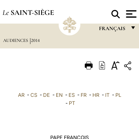
Le
SAINT-SIÈGE
FRANÇAIS
AUDIENCES
2014
FRANÇAIS
ENGLISH
ITALIANO
PORTUGUÊS
ESPAÑOL
AR
-
CS
-
DE
-
EN
-
ES
-
FR
-
HR
-
IT
-
PL
DEUTSCH
-
PT
POLSKI
العربيّة
PAPE FRANÇOIS
中文