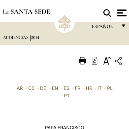
La
SANTA SEDE
ESPAÑOL
AUDIENCIAS
2014
FRANÇAIS
ENGLISH
ITALIANO
PORTUGUÊS
ESPAÑOL
AR
-
CS
-
DE
-
EN
-
ES
-
FR
-
HR
-
IT
-
PL
DEUTSCH
-
PT
POLSKI
العربيّة
PAPA FRANCISCO
中文