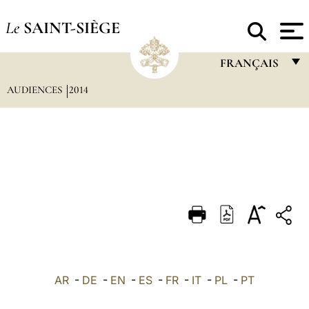
Le
SAINT-SIÈGE
FRANÇAIS
AUDIENCES
2014
FRANÇAIS
ENGLISH
ITALIANO
PORTUGUÊS
ESPAÑOL
DEUTSCH
POLSKI
العربيّة
AR
-
DE
-
EN
-
ES
-
FR
-
IT
-
PL
-
PT
中文