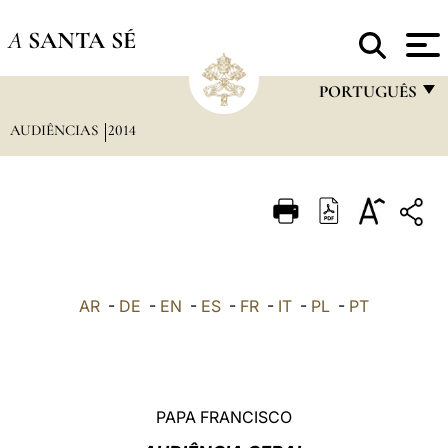
A
SANTA SÉ
PORTUGUÊS
AUDIÊNCIAS
2014
FRANÇAIS
ENGLISH
ITALIANO
PORTUGUÊS
ESPAÑOL
AR
-
DE
-
EN
-
ES
-
FR
-
IT
-
PL
-
PT
DEUTSCH
POLSKI
العربيّة
PAPA FRANCISCO
中文