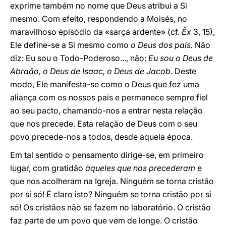
exprime também no nome que Deus atribui a Si
mesmo. Com efeito, respondendo a Moisés, no
maravilhoso episódio da «sarça ardente» (cf.
Êx
3, 15),
Ele define-se a Si mesmo como
o Deus dos pais.
Não
diz: Eu sou o Todo-Poderoso..., não:
Eu sou o Deus de
Abraão, o Deus de Isaac, o Deus de Jacob
. Deste
modo, Ele manifesta-se como o Deus que fez uma
aliança com os nossos pais e permanece sempre fiel
ao seu pacto, chamando-nos a entrar nesta relação
que nos precede. Esta relação de Deus com o seu
povo precede-nos a todos, desde aquela época.
Em tal sentido o pensamento dirige-se, em primeiro
lugar, com gratidão
àqueles que nos precederam
e
que nos acolheram na Igreja. Ninguém se torna cristão
por si só! É claro isto? Ninguém se torna cristão por si
só! Os cristãos não se fazem no laboratório. O cristão
faz parte de um povo que vem de longe. O cristão