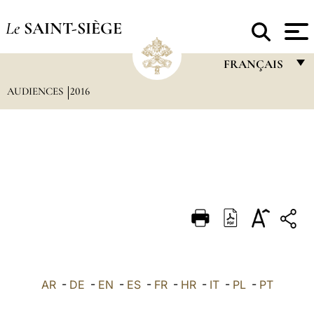
Le
SAINT-SIÈGE
FRANÇAIS
AUDIENCES
2016
FRANÇAIS
ENGLISH
ITALIANO
PORTUGUÊS
ESPAÑOL
DEUTSCH
POLSKI
العربيّة
AR
-
DE
-
EN
-
ES
-
FR
-
HR
-
IT
-
PL
-
PT
中文