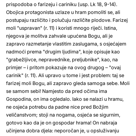
prispodoba o farizeju i cariniku (usp. Lk 18, 9-14).
Obojica protagonista uzlaze u hram pomoliti se, ali
postupaju različito i polučuju različite plodove. Farizej
moli "uspravan" (r. 11) i koristi mnogo riječi. Istina,
njegova je molitva zahvale upućena Bogu, ali je
zapravo razmetanje vlastitim zaslugama, s osjećajem
nadmoći prema "drugim ljudima", koje opisuje kao
"grabežljivce, nepravednike, preljubnike", kao, na
primjer – i pritom pokazuje na ovog drugog – "ovaj
carinik" (r. 11). Ali upravo u tome i jest problem: taj se
farizej moli Bogu, ali zapravo gleda samoga sebe. Moli
se samom sebi! Namjesto da pred očima ima
Gospodina, on ima ogledalo. Iako se nalazi u hramu,
ne osjeća potrebu da padne nice pred Božjim
veličanstvom; stoji na nogama, osjeća se sigurnim,
gotovo kao da je on gospodar hrama! On nabraja
učinjena dobra djela: neporočan je, u opsluživanju