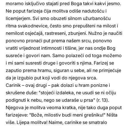
moramo isključivo stajati pred Boga takvi kakvi jesmo.
Ne poput farizeja čija molitva odiše nadutošću i
licemjerjem. Svi smo obuzeti silnom užurbanošću
ritma svakodnevice, često smo prepušteni na milost i
nemilost osjećajâ, rastreseni, zbunjeni. Nužno je naučiti
ponovno pronaći put prema našem srcu, ponovno
vratiti vrijednost intimnosti i tišine, jer nas ondje Bog
susreće i govori nam. Samo polazeći od toga možemo
i mi sami susresti druge i govoriti s njima. Farizej se
zaputio prema hramu, siguran u sebe, ali ne primjećuje
da je izgubio put koji vodi do njegova srca.
Carinik – ovaj drugi – pak dolazi u hram ponizne i
skrušene duše: "stojeći izdaleka, ne usudi se ni očiju
podignuti k nebu, nego se udaraše u prsa" (r. 13).
Njegova je molitva veoma kratka, nije tako duga poput
farizejeve: "Bože, milostiv budi meni grešniku!" Ništa
više. Lijepa molitva! Naime, carinike se smatralo