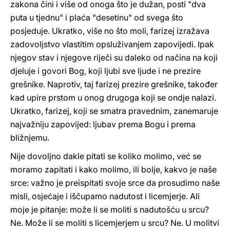
zakona čini i više od onoga što je dužan, posti "dva
puta u tjednu" i plaća "desetinu" od svega što
posjeduje. Ukratko, više no što moli, farizej izražava
zadovoljstvo vlastitim opsluživanjem zapovijedi. Ipak
njegov stav i njegove riječi su daleko od načina na koji
djeluje i govori Bog, koji ljubi sve ljude i ne prezire
grešnike. Naprotiv, taj farizej prezire grešnike, također
kad upire prstom u onog drugoga koji se ondje nalazi.
Ukratko, farizej, koji se smatra pravednim, zanemaruje
najvažniju zapovijed: ljubav prema Bogu i prema
bližnjemu.
Nije dovoljno dakle pitati se koliko molimo, već se
moramo zapitati i kako molimo, ili bolje, kakvo je naše
srce: važno je preispitati svoje srce da prosudimo naše
misli, osjećaje i iščupamo nadutost i licemjerje. Ali
moje je pitanje: može li se moliti s nadutošću u srcu?
Ne. Može li se moliti s licemjerjem u srcu? Ne. U molitvi