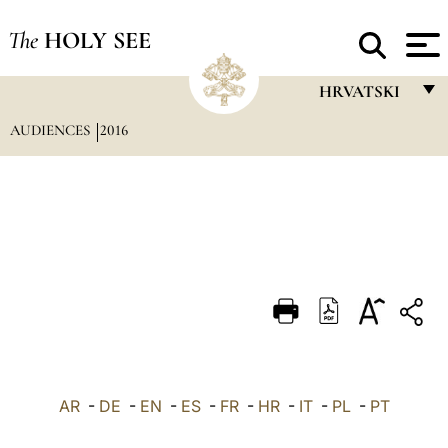
The
HOLY SEE
HRVATSKI
AUDIENCES
2016
FRANÇAIS
ENGLISH
ITALIANO
PORTUGUÊS
ESPAÑOL
DEUTSCH
POLSKI
العربيّة
AR
-
DE
-
EN
-
ES
-
FR
-
HR
-
IT
-
PL
-
PT
中文