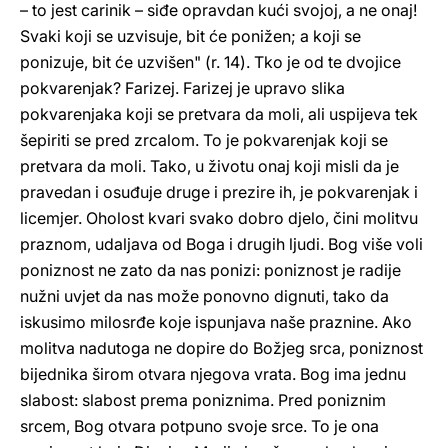
– to jest carinik – siđe opravdan kući svojoj, a ne onaj!
Svaki koji se uzvisuje, bit će ponižen; a koji se
ponizuje, bit će uzvišen" (r. 14). Tko je od te dvojice
pokvarenjak? Farizej. Farizej je upravo slika
pokvarenjaka koji se pretvara da moli, ali uspijeva tek
šepiriti se pred zrcalom. To je pokvarenjak koji se
pretvara da moli. Tako, u životu onaj koji misli da je
pravedan i osuđuje druge i prezire ih, je pokvarenjak i
licemjer. Oholost kvari svako dobro djelo, čini molitvu
praznom, udaljava od Boga i drugih ljudi. Bog više voli
poniznost ne zato da nas ponizi: poniznost je radije
nužni uvjet da nas može ponovno dignuti, tako da
iskusimo milosrđe koje ispunjava naše praznine. Ako
molitva nadutoga ne dopire do Božjeg srca, poniznost
bijednika širom otvara njegova vrata. Bog ima jednu
slabost: slabost prema poniznima. Pred poniznim
srcem, Bog otvara potpuno svoje srce. To je ona