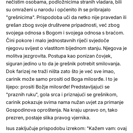
nečistim osobama, podložnicima stranih vladara, bili
su omraženi u narodu i općenito ih se pribrajalo
"grešnicima". Prispodoba uči da netko nije pravedan ili
grešan zbog svoje društvene pripadnosti, već zbog
svojega odnosa s Bogom i svojega odnosa s braćom.
Čini pokore i malo jednostavnih riječi svjedoče
njegovu svijest o vlastitom bijednom stanju. Njegova je
molitva jezgrovita. Postupa kao ponizan čovjek,
siguran jedino u to da je grešnik potrebit smilovanja.
Dok farizej ne traži ništa zato što je već sve imao,
carinik može samo prositi od Boga milosrđe. I to je
lijepo: prositi Božje milosrđe! Predstavljajući se
"praznih ruku", gola srca i priznajući se grešnikom,
carinik pokazuje svima nama nužan uvjet za primanje
Gospodinova oproštenja. Na kraju upravo on, tako
prezren, postaje slika pravog vjernika.
Isus zaključuje prispodobu izrekom: "Kažem vam: ovaj