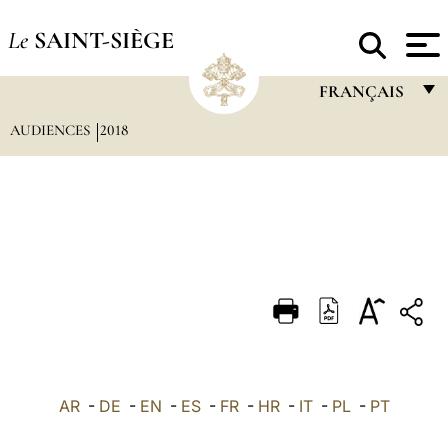
Le
SAINT-SIÈGE
FRANÇAIS
AUDIENCES
2018
FRANÇAIS
ENGLISH
ITALIANO
PORTUGUÊS
ESPAÑOL
DEUTSCH
POLSKI
العربيّة
AR
-
DE
-
EN
-
ES
-
FR
-
HR
-
IT
-
PL
-
PT
中文