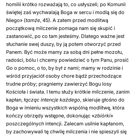
homilii krótko rozważają to, co usłyszeli; po Komunii
świętej zaś wychwalają Boga w sercu i modlą się do
Niego» (
tamże
, 45). A zatem przed modlitwą
początkową milczenie pomaga nam się skupić i
zastanowić, po co tam jesteśmy. Dlatego ważne jest
słuchanie swej duszy, by ją potem otworzyć przed
Panem. Być może mamy za sobą dni pełne mozołu,
radości, bólu i chcemy powiedzieć o tym Panu, prosić
Go o pomoc, o to, by był z nami; mamy w rodzinie i
wśród przyjaciół osoby chore bądź przechodzące
trudne próby; pragniemy zawierzyć Bogu losy
Kościoła i świata. I temu służy krótkie milczenie, zanim
kapłan,
łącząc intencje każdego
, skieruje głośno do
Boga w imieniu wszystkich wspólną modlitwę, która
kończy obrzędy wstępne, dokonując «
zbiórki
»
poszczególnych intencji. Zalecam usilnie kapłanom,
by zachowywali tę chwilę milczenia i nie spieszyli się