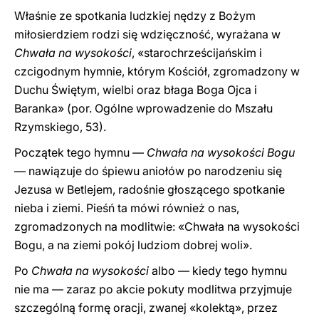
Właśnie ze spotkania ludzkiej nędzy z Bożym
miłosierdziem rodzi się wdzięczność, wyrażana w
Chwała na wysokości
, «starochrześcijańskim i
czcigodnym hymnie, którym Kościół, zgromadzony w
Duchu Świętym, wielbi oraz błaga Boga Ojca i
Baranka» (por. Ogólne wprowadzenie do Mszału
Rzymskiego, 53).
Początek tego hymnu —
Chwała na wysokości Bogu
— nawiązuje do śpiewu aniołów po narodzeniu się
Jezusa w Betlejem, radośnie głoszącego spotkanie
nieba i ziemi. Pieśń ta mówi również o nas,
zgromadzonych na modlitwie: «Chwała na wysokości
Bogu, a na ziemi pokój ludziom dobrej woli».
Po
Chwała na wysokości
albo — kiedy tego hymnu
nie ma — zaraz po akcie pokuty modlitwa przyjmuje
szczególną formę oracji, zwanej «kolektą», przez