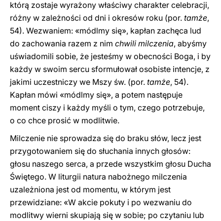
którą zostaje wyrażony właściwy charakter celebracji,
różny w zależności od dni i okresów roku (por.
tamże
,
54). Wezwaniem: «módlmy się», kapłan zachęca lud
do zachowania razem z nim
chwili milczenia
, abyśmy
uświadomili sobie, że jesteśmy w obecności Boga, i by
każdy w swoim sercu sformułował osobiste intencje, z
jakimi uczestniczy we Mszy św. (por.
tamże
, 54).
Kapłan mówi «módlmy się», a potem następuje
moment ciszy i każdy myśli o tym, czego potrzebuje,
o co chce prosić w modlitwie.
Milczenie nie sprowadza się do braku słów, lecz jest
przygotowaniem się do słuchania innych głosów:
głosu naszego serca, a przede wszystkim głosu Ducha
Świętego. W liturgii natura nabożnego milczenia
uzależniona jest od momentu, w którym jest
przewidziane: «W akcie pokuty i po wezwaniu do
modlitwy wierni skupiają się w sobie; po czytaniu lub