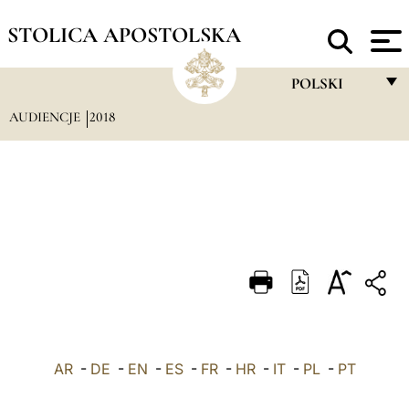
STOLICA APOSTOLSKA
POLSKI
AUDIENCJE
2018
FRANÇAIS
ENGLISH
ITALIANO
PORTUGUÊS
ESPAÑOL
DEUTSCH
POLSKI
AR
-
DE
-
EN
-
ES
-
FR
-
HR
-
IT
-
العربيّة
PL
-
PT
中文