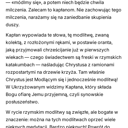
— «módlmy się», a potem niech będzie chwila
milczenia. Zalecam to kapłanom. Nie zachowując tego
milczenia, narażamy się na zaniedbanie skupienia
duszy.
Kapłan wypowiada te słowa, tę modlitwę, zwaną
kolektą, z rozłożonymi rękami, w postawie oranta,
jaką przyjmowali chrześcijanie już w pierwszych
wiekach — czego świadectwem są freski w rzymskich
katakumbach — naśladując Chrystusa z ramionami
rozpostartymi na drzewie krzyża. Tam właśnie
Chrystus jest Modlącym się i jednocześnie modlitwą!
W Ukrzyżowanym widzimy Kapłana, który składa
Bogu ofiarę Jemu przyjemną, czyli synowskie
posłuszeństwo.
W rycie rzymskim modlitwy są zwięzłe, ale bogate w
znaczenie: można na tych modlitwach oprzeć wiele
pięknych medytacji. Bardzo pięknych! Powrót do