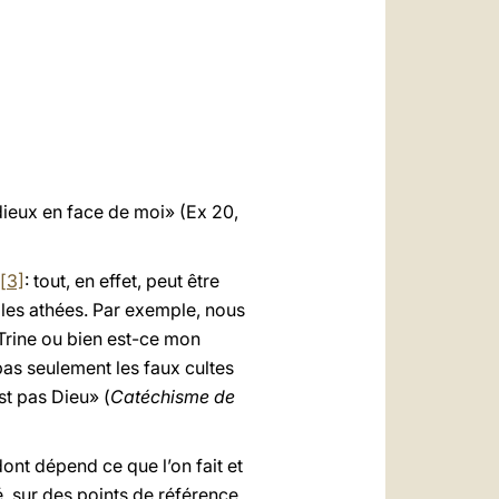
العربيّة
中文
LATINE
ieux en face de moi» (Ex 20,
[3]
: tout, en effet, peut être
 les athées. Par exemple, nous
Trine ou bien est-ce mon
pas seulement les faux cultes
st pas Dieu» (
Catéchisme de
dont dépend ce que l’on fait et
é, sur des points de référence