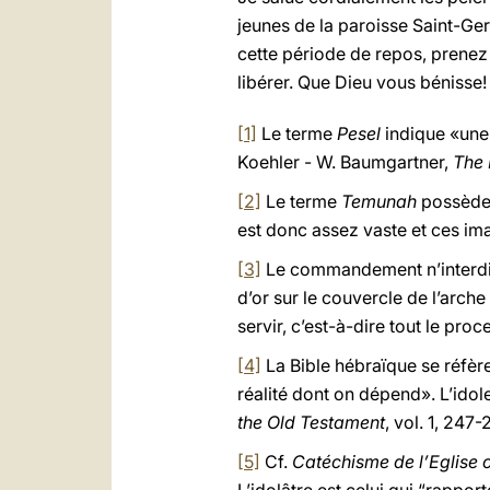
jeunes de la paroisse Saint-Ge
cette période de repos, prenez
libérer. Que Dieu vous bénisse!
[1]
Le terme
Pesel
indique «une 
Koehler - W. Baumgartner,
The 
[2]
Le terme
Temunah
possède u
est donc assez vaste et ces ima
[3]
Le commandement n’interdit
d’or sur le couvercle de l’arche 
servir, c’est-à-dire tout le pro
[4]
La Bible hébraïque se réfèr
réalité dont on dépend». L’idole
the Old Testament
, vol. 1, 247-
[5]
Cf.
Catéchisme de l’Eglise 