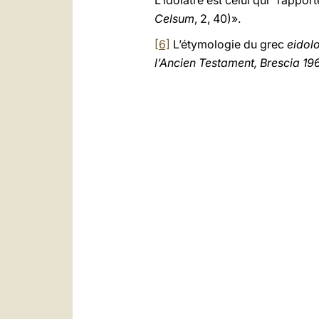
L’idolâtre est celui qui “rappor
Celsum
, 2, 40)».
[6]
L’étymologie du grec
eidol
l’Ancien Testament, Brescia 196