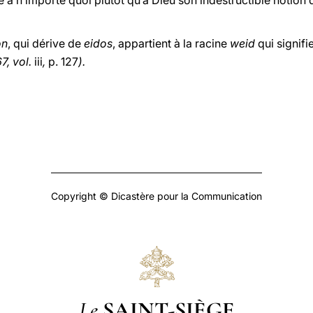
te à n’importe quoi plutôt qu’à Dieu son indestructible notion
on
, qui dérive de
eidos
, appartient à la racine
weid
qui signifi
7, vol.
iii
,
p. 127
).
Copyright © Dicastère pour la Communication
Le
SAINT-SIÈGE