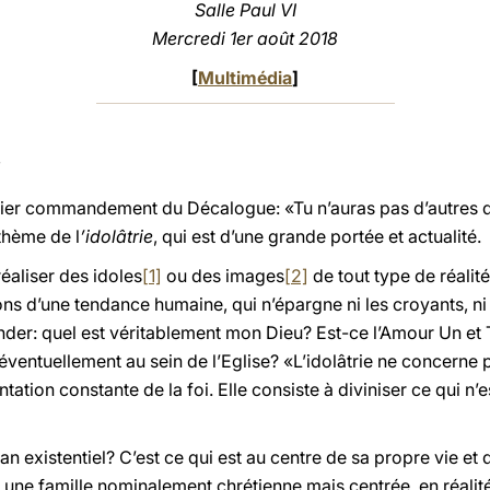
Salle Paul VI
Mercredi 1er août 2018
[
Multimédia
]
ier commandement du Décalogue: «Tu n’auras pas d’autres d
 thème de l
’idolâtrie
, qui est d’une grande portée et actualité.
aliser des idoles
[1]
ou des images
[2]
de tout type de réalité
ns d’une tendance humaine, qui n’épargne ni les croyants, ni
er: quel est véritablement mon Dieu? Est-ce l’Amour Un et 
ventuellement au sein de l’Eglise? «L’idolâtrie ne concerne 
tation constante de la foi. Elle consiste à diviniser ce qui n’e
an existentiel? C’est ce qui est au centre de sa propre vie et 
 une famille nominalement chrétienne mais centrée, en réalit