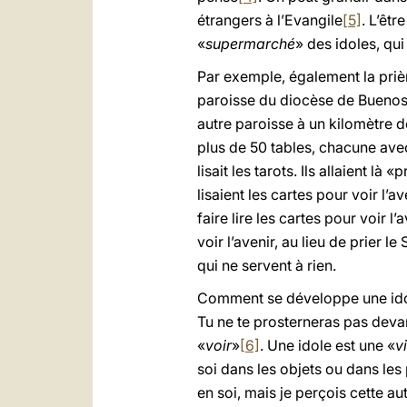
étrangers à l’Evangile
[5]
. L’êt
«
supermarché
» des idoles, qu
Par exemple, également la prièr
paroisse du diocèse de Buenos 
autre paroisse à un kilomètre de 
plus de 50 tables, chacune avec 
lisait les tarots. Ils allaient là 
lisaient les cartes pour voir l
faire lire les cartes pour voir 
voir l’avenir, au lieu de prier l
qui ne servent à rien.
Comment se développe une idol
Tu ne te prosterneras pas devan
«
voir
»
[6]
. Une idole est une «
v
soi dans les objets ou dans les 
en soi, mais je perçois cette 