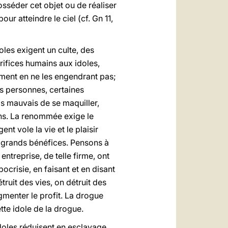
posséder cet objet ou de réaliser
ur atteindre le ciel (cf. Gn 11,
doles exigent un culte, des
crifices humains aux idoles,
lement en ne les engendrant pas;
s personnes, certaines
as mauvais de se maquiller,
ns. La renommée exige le
nt vole la vie et le plaisir
s grands bénéfices. Pensons à
entreprise, de telle firme, ont
ocrisie, en faisant et en disant
truit des vies, on détruit des
menter le profit. La drogue
tte idole de la drogue.
 idoles réduisent en esclavage.