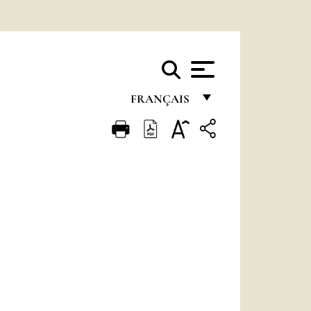
FRANÇAIS
FRANÇAIS
ENGLISH
ITALIANO
PORTUGUÊS
ESPAÑOL
DEUTSCH
POLSKI