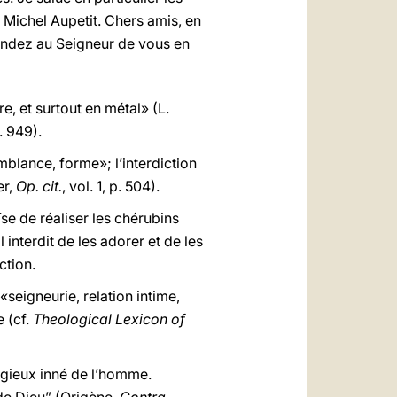
Michel Aupetit. Chers amis, en
mandez au Seigneur de vous en
e, et surtout en métal» (L.
p. 949).
mblance, forme»; l’interdiction
er,
Op. cit.
, vol. 1, p. 504).
 de réaliser les chérubins
 interdit de les adorer et de les
ction.
e «seigneurie, relation intime,
e (cf.
Theological Lexicon of
ligieux inné de l’homme.