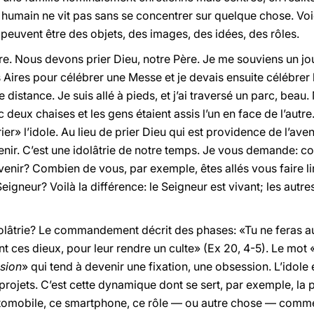
re humain ne vit pas sans se concentrer sur quelque chose. Voi
i peuvent être des objets, des images, des idées, des rôles.
e. Nous devons prier Dieu, notre Père. Je me souviens un jour
Aires pour célébrer une Messe et je devais ensuite célébrer
distance. Je suis allé à pieds, et j’ai traversé un parc, beau. 
deux chaises et les gens étaient assis l’un en face de l’autre
«prier» l’idole. Au lieu de prier Dieu qui est providence de l’aveni
’avenir. C’est une idolâtrie de notre temps. Je vous demande: 
l’avenir? Combien de vous, par exemple, êtes allés vous faire li
e Seigneur? Voilà la différence: le Seigneur est vivant; les autr
âtrie? Le commandement décrit des phases: «Tu ne feras auc
t ces dieux, pour leur rendre un culte» (Ex 20, 4-5). Le mot 
ision
» qui tend à devenir une fixation, une obsession. L’idole 
projets. C’est cette dynamique dont se sert, par exemple, la pu
automobile, ce smartphone, ce rôle — ou autre chose — comm