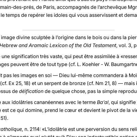
rmain-des-prés, de Paris, accompagnés de l’archevêque Mgr 
 le temps de repérer les idoles qui vous asservissent et de
image divine sculptée à l’origine dans le bois ou dans la pierr
Hebrew and Aramaic Lexicon of the Old Testament
, vol. 3, 
ne signification très vaste, qui peut être assimilée à «resse
ges peuvent être de tout type (cf. L. Koehler - W. Baumgartn
 pas les images en soi — Dieu lui-même commandera à Moïse
(cf. Ex 25, 18) et un serpent de bronze (cf. Nm 21, 8) — mais il
cessus de
déification
de quelque chose, pas la simple reprodu
e aux idolâtries cananéennes avec le terme
Ba’al
, qui signifi
 est ce qui domine, prend le cœur et devient le pivot de la vi
251).
catholique,
n. 2114: «L’idolâtrie est une perversion du sens re