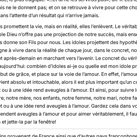
is ne le donnent pas; et on se retrouve à vivre pour cette cho
ns l’attente d’un résultat qui n’arrive jamais.
s promettent la vie, mais en réalité, elles l’enlèvent. Le véri
able Dieu n’offre pas une projection de notre succès, mais ens
 donne son Fils pour nous. Les idoles projettent des hypothè
gne à vivre dans la réalité de chaque jour, dans le concret, n
 et après-demain en marchant vers l’avenir. Le concret du véri
 aujourd’hui: combien d’idoles ai-je ou quelle est mon idole 
but de grâce, et place sur la voie de l’amour. En effet, l’amo
vient absolu et intouchable, alors il est plus important qu’un c
 ou à une idée rend aveugles à l’amour. Et ainsi, pour suivre l
 notre mère, nos enfants, notre femme, notre mari, notre fam
t ou à une idée rend aveugles à l’amour. Gardez cela dans vo
rendent aveugles à l’amour et pour aimer véritablement, il faut
et jette-la par la fenêtre!
ins provenant de France ainsi que d’autres pays francophones.