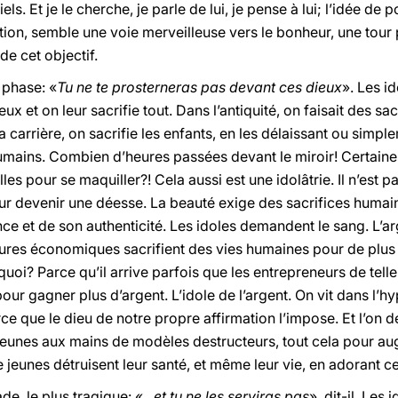
s. Et je le cherche, je parle de lui, je pense à lui; l’idée de 
ition, semble une voie merveilleuse vers le bonheur, une tour po
de cet objectif.
 phase: «
Tu ne te prosterneras pas devant ces dieux
». Les i
ux et on leur sacrifie tout. Dans l’antiquité, on faisait des sa
a carrière, on sacrifie les enfants, en les délaissant ou simp
humains. Combien d’heures passées devant le miroir! Certaine
 pour se maquiller?! Cela aussi est une idolâtrie. Il n’est p
ur devenir une déesse. La beauté exige des sacrifices humai
ce et de son authenticité. Les idoles demandent le sang. L’arge
uctures économiques sacrifient des vies humaines pour de plu
quoi? Parce qu’il arrive parfois que les entrepreneurs de telle 
r gagner plus d’argent. L’idole de l’argent. On vit dans l’hyp
ce que le dieu de notre propre affirmation l’impose. Et l’on dé
jeunes aux mains de modèles destructeurs, tout cela pour aug
 jeunes détruisent leur santé, et même leur vie, en adorant ce
de, le plus tragique: «...
et tu ne les serviras pas
», dit-il. Les