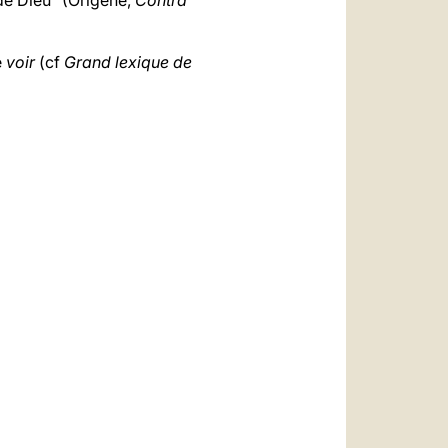
 de Dieu” (Origène,
Contra
e
voir
(cf
Grand lexique de