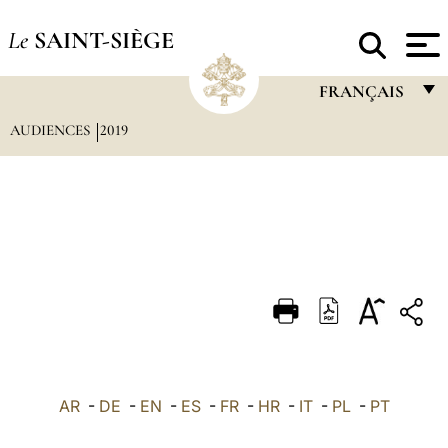
Le
SAINT-SIÈGE
FRANÇAIS
AUDIENCES
2019
FRANÇAIS
ENGLISH
ITALIANO
PORTUGUÊS
ESPAÑOL
DEUTSCH
POLSKI
العربيّة
AR
-
DE
-
EN
-
ES
-
FR
-
HR
-
IT
-
PL
-
PT
中文