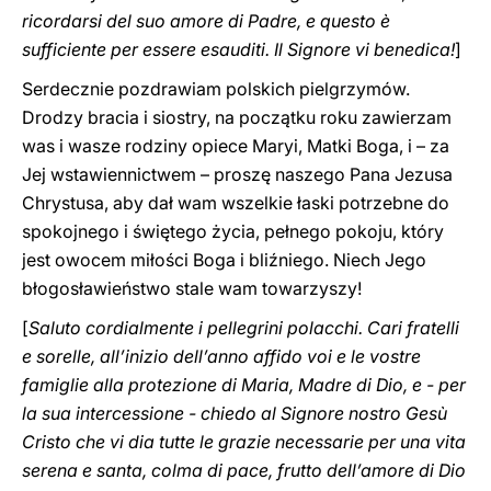
ricordarsi del suo amore di Padre, e questo è
sufficiente per essere esauditi. Il Signore vi benedica!
]
Serdecznie pozdrawiam polskich pielgrzymów.
Drodzy bracia i siostry, na początku roku zawierzam
was i wasze rodziny opiece Maryi, Matki Boga, i – za
Jej wstawiennictwem – proszę naszego Pana Jezusa
Chrystusa, aby dał wam wszelkie łaski potrzebne do
spokojnego i świętego życia, pełnego pokoju, który
jest owocem miłości Boga i bliźniego. Niech Jego
błogosławieństwo stale wam towarzyszy!
[
Saluto cordialmente i pellegrini polacchi. Cari fratelli
e sorelle, all’inizio dell’anno affido voi e le vostre
famiglie alla protezione di Maria, Madre di Dio, e - per
la sua intercessione - chiedo al Signore nostro Gesù
Cristo che vi dia tutte le grazie necessarie per una vita
serena e santa, colma di pace, frutto dell’amore di Dio