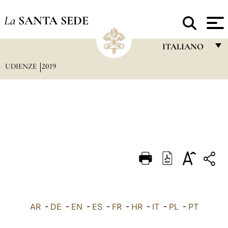
La
SANTA SEDE
ITALIANO
UDIENZE
2019
FRANÇAIS
ENGLISH
ITALIANO
PORTUGUÊS
ESPAÑOL
DEUTSCH
POLSKI
العربيّة
AR
-
DE
-
EN
-
ES
-
FR
-
HR
-
IT
-
PL
-
PT
中文