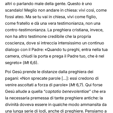
altri o parlando male della gente. Questo è uno
scandalo! Meglio non andare in chiesa: vivi così, come
fossi ateo. Ma se tu vai in chiesa, vivi come figlio,
come fratello e dà una vera testimonianza, non una
contro-testimonianza. La preghiera cristiana, invece,
non ha altro testimone credibile che la propria
coscienza, dove si intreccia intensissimo un continuo
dialogo con il Padre: «Quando tu preghi, entra nella tua
camera, chiudi la porta e prega il Padre tuo, che è nel
segreto» (
Mt
6,6).
Poi Gesù prende le distanze dalla preghiera dei
pagani: «Non sprecate parole […]: essi credono di
venire ascoltati a forza di parole» (
Mt
6,7). Qui forse
Gesù allude a quella “
captatio benevolentiae
” che era
la necessaria premessa di tante preghiere antiche: la
divinità doveva essere in qualche modo ammansita da
una lunga serie di lodi, anche di preghiere. Pensiamo a