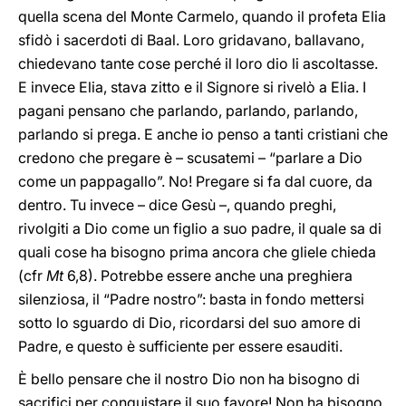
quella scena del Monte Carmelo, quando il profeta Elia
sfidò i sacerdoti di Baal. Loro gridavano, ballavano,
chiedevano tante cose perché il loro dio li ascoltasse.
E invece Elia, stava zitto e il Signore si rivelò a Elia. I
pagani pensano che parlando, parlando, parlando,
parlando si prega. E anche io penso a tanti cristiani che
credono che pregare è – scusatemi – “parlare a Dio
come un pappagallo”. No! Pregare si fa dal cuore, da
dentro. Tu invece – dice Gesù –, quando preghi,
rivolgiti a Dio come un figlio a suo padre, il quale sa di
quali cose ha bisogno prima ancora che gliele chieda
(cfr
Mt
6,8). Potrebbe essere anche una preghiera
silenziosa, il “Padre nostro”: basta in fondo mettersi
sotto lo sguardo di Dio, ricordarsi del suo amore di
Padre, e questo è sufficiente per essere esauditi.
È bello pensare che il nostro Dio non ha bisogno di
sacrifici per conquistare il suo favore! Non ha bisogno