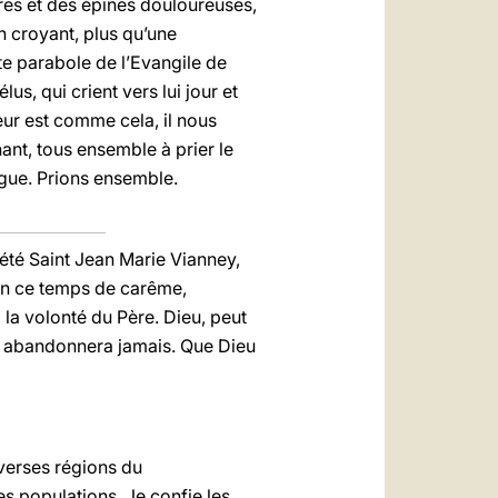
ures et des épines douloureuses,
n croyant, plus qu’une
te parabole de l’Evangile de
us, qui crient vers lui jour et
gneur est comme cela, il nous
ant, tous ensemble à prier le
angue. Prions ensemble.
iété Saint Jean Marie Vianney,
 En ce temps de carême,
la volonté du Père. Dieu, peut
ous abandonnera jamais. Que Dieu
verses régions du
 populations. Je confie les