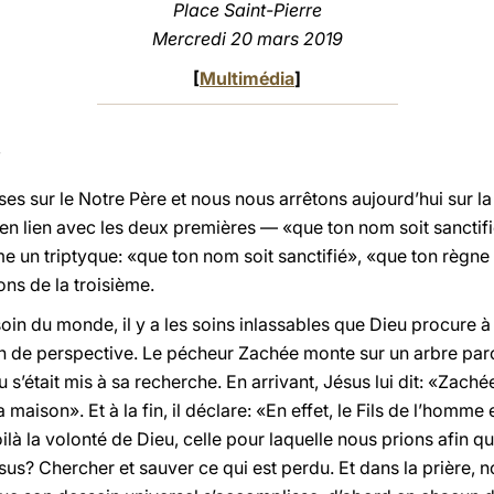
Place Saint-Pierre
Mercredi 20 mars 2019
[
Multimédia
]
s sur le Notre Père et nous nous arrêtons aujourd’hui sur la
lire en lien avec les deux premières — «que ton nom soit sanct
 un triptyque: «que ton nom soit sanctifié», «que ton règne 
ons de la troisième.
in du monde, il y a les soins inlassables que Dieu procure 
ion de perspective. Le pécheur Zachée monte sur un arbre parce
 s’était mis à sa recherche. En arrivant, Jésus lui dit: «Zachée
a maison». Et à la fin, il déclare: «En effet, le Fils de l’homm
oilà la volonté de Dieu, celle pour laquelle nous prions afin qu’
sus? Chercher et sauver ce qui est perdu. Et dans la prière,