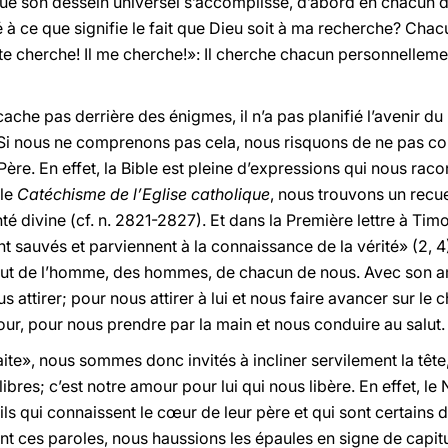
ue son dessein universel s’accomplisse, d’abord en chacun d
à ce que signifie le fait que Dieu soit à ma recherche? Chac
 te cherche! Il me cherche!»: Il cherche chacun personnellem
 cache pas derrière des énigmes, il n’a pas planifié l’avenir 
ir. Si nous ne comprenons pas cela, nous risquons de ne pas c
ère. En effet, la Bible est pleine d’expressions qui nous raco
 le
Catéchisme de l’Eglise catholique
, nous trouvons un recue
nté divine (cf. n. 2821-2827). Et dans la Première lettre à Timo
 sauvés et parviennent à la connaissance de la vérité» (2, 4)
salut de l’homme, des hommes, de chacun de nous. Avec son a
attirer; pour nous attirer à lui et nous faire avancer sur le 
r, pour nous prendre par la main et nous conduire au salut.
faite», nous sommes donc invités à incliner servilement la tê
bres; c’est notre amour pour lui qui nous libère. En effet, le N
ils qui connaissent le cœur de leur père et qui sont certains
t ces paroles, nous haussions les épaules en signe de capitu