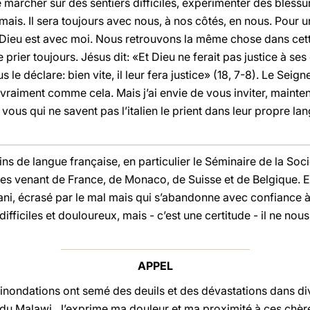
 marcher sur des sentiers difficiles, expérimenter des bless
ais. Il sera toujours avec nous, à nos côtés, en nous. Pour u
. Dieu est avec moi. Nous retrouvons la même chose dans cet
rier toujours. Jésus dit: «Et Dieu ne ferait pas justice à ses él
us le déclare: bien vite, il leur fera justice» (18, 7-8). Le Sei
raiment comme cela. Mais j’ai envie de vous inviter, mainten
 vous qui ne savent pas l’italien le prient dans leur propre l
ins de langue française, en particulier le Séminaire de la Soc
nnes venant de France, de Monaco, de Suisse et de Belgique.
, écrasé par le mal mais qui s’abandonne avec confiance à 
difficiles et douloureux, mais - c’est une certitude - il ne n
APPEL
 inondations ont semé des deuils et des dévastations dans di
 Malawi. J’exprime ma douleur et ma proximité à ces chères