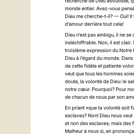
recherche de Dieu aboutisse, q
monde entier. Avez-vous pensé 
Dieu me cherche-t-il? — Oui! Il
d’amour derrière tout cela!
Dieu n’est pas ambigu, il ne se
indéchiffrable. Non, il est cla
troisième expression du Notre P
Dieu à l’égard du monde. Dans
de cette fidèle et patiente volo
veut que tous les hommes soient
doute, la volonté de Dieu: le 
notre cœur. Pourquoi? Pour nous 
de chacun de nous par son amou
En priant «que ta volonté soit 
esclaves? Non! Dieu nous veut li
et non des esclaves; mais des f
Malheur à nous si, en prononçan