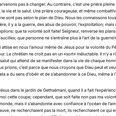
rvenons pas à changer. Au contraire, c’est une prière pleine
, la vie et le salut. Une prière courageuse, et même combatti
ui ne sont pas selon le plan de Dieu. Nous les connaissons to
 Père, il y a la guerre, des abus de pouvoir, l’exploitation; ma
pplions: que ta volonté soit faite! Seigneur, renverse les pla
ucilles; que personne ne s’entraîne plus à l’art de la guerre!» 
ui attise en nous l’amour même de Jésus pour la volonté du P
. Le chrétien ne croit pas en un «sort» inéluctable. Il n’y a ri
un salut qui attend de se manifester dans la vie de chaque h
nous prions, c’est parce que nous croyons que Dieu peut et veut
ela a du sens d’obéir et de s’abandonner à ce Dieu, même à l’
Jésus dans le jardin de Gethsémani, quand il a fait l’expérience
e moi cette coupe; cependant, que soit faite non pas ma volont
 monde, mais il s’abandonne avec confiance à l’océan de l’am
uve, ne recherchaient pas la mort, ils recherchaient ce qui es