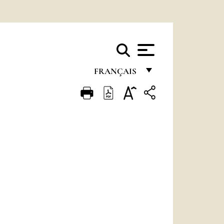
FRANÇAIS
FRANÇAIS
ENGLISH
ITALIANO
PORTUGUÊS
ESPAÑOL
DEUTSCH
POLSKI