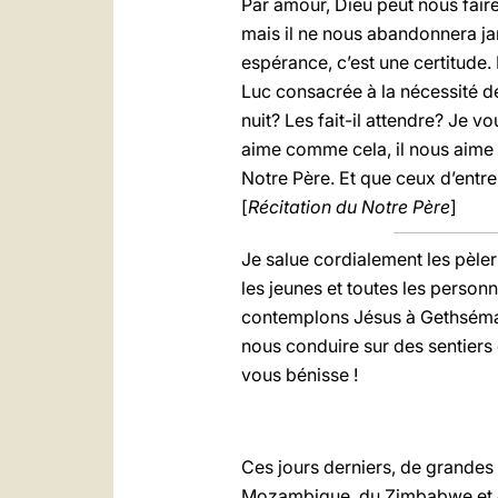
Par amour, Dieu peut nous faire
mais il ne nous abandonnera jam
espérance, c’est une certitude
Luc consacrée à la nécessité de p
nuit? Les fait-il attendre? Je vo
aime comme cela, il nous aime v
Notre Père. Et que ceux d’entre
[
Récitation du Notre Père
]
Je salue cordialement les pèler
les jeunes et toutes les perso
contemplons Jésus à Gethsémani
nous conduire sur des sentiers 
vous bénisse !
Ces jours derniers, de grandes
Mozambique, du Zimbabwe et du