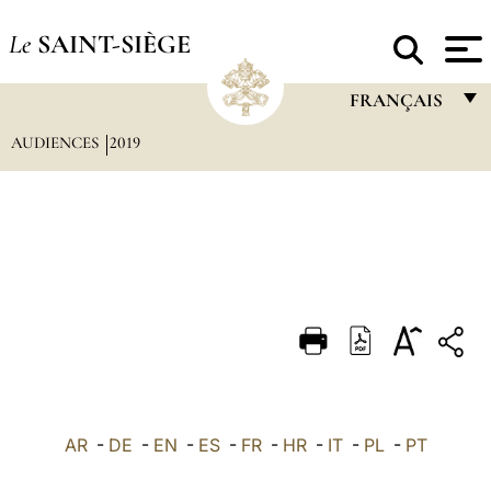
Le
SAINT-SIÈGE
FRANÇAIS
AUDIENCES
2019
FRANÇAIS
ENGLISH
ITALIANO
PORTUGUÊS
ESPAÑOL
DEUTSCH
POLSKI
العربيّة
AR
-
DE
-
EN
-
ES
-
FR
-
HR
-
IT
-
PL
-
PT
中文