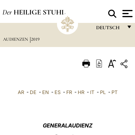
Der
HEILIGE STUHL
DEUTSCH
AUDIENZEN
2019
FRANÇAIS
ENGLISH
ITALIANO
PORTUGUÊS
ESPAÑOL
AR
-
DE
-
EN
-
ES
-
FR
-
HR
-
IT
-
PL
-
PT
DEUTSCH
POLSKI
العربيّة
GENERALAUDIENZ
中文