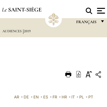
Le
SAINT-SIÈGE
FRANÇAIS
AUDIENCES
2019
FRANÇAIS
ENGLISH
ITALIANO
PORTUGUÊS
ESPAÑOL
DEUTSCH
POLSKI
العربيّة
AR
-
DE
-
EN
-
ES
-
FR
-
HR
-
IT
-
PL
-
PT
中文