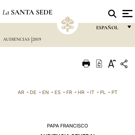
La
SANTA SEDE
ESPAÑOL
AUDIENCIAS
2019
FRANÇAIS
ENGLISH
ITALIANO
PORTUGUÊS
ESPAÑOL
AR
-
DE
-
EN
-
ES
-
FR
-
HR
-
IT
-
PL
-
PT
DEUTSCH
POLSKI
العربيّة
PAPA FRANCISCO
中文