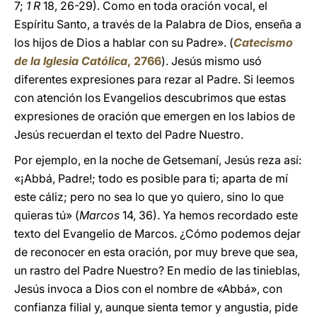
7;
1 R
18, 26-29). Como en toda oración vocal, el
Espíritu Santo, a través de la Palabra de Dios, enseña a
los hijos de Dios a hablar con su Padre». (
Catecismo
de la Iglesia Católica
, 2766
). Jesús mismo usó
diferentes expresiones para rezar al Padre. Si leemos
con atención los Evangelios descubrimos que estas
expresiones de oración que emergen en los labios de
Jesús recuerdan el texto del Padre Nuestro.
Por ejemplo, en la noche de Getsemaní, Jesús reza así:
«¡Abbá, Padre!; todo es posible para ti; aparta de mí
este cáliz; pero no sea lo que yo quiero, sino lo que
quieras tú» (
Marcos
14, 36). Ya hemos recordado este
texto del Evangelio de Marcos. ¿Cómo podemos dejar
de reconocer en esta oración, por muy breve que sea,
un rastro del Padre Nuestro? En medio de las tinieblas,
Jesús invoca a Dios con el nombre de «Abbá», con
confianza filial y, aunque sienta temor y angustia, pide