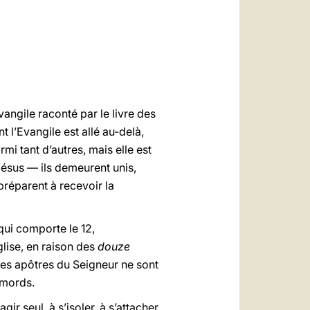
العربيّة
中文
LATINE
angile raconté par le livre des
 l’Evangile est allé au-delà,
rmi tant d’autres, mais elle est
Jésus — ils demeurent unis,
préparent à recevoir la
ui comporte le 12,
glise, en raison des
douze
les apôtres du Seigneur ne sont
remords.
r seul, à s’isoler, à s’attacher