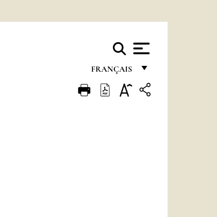
FRANÇAIS
FRANÇAIS
ENGLISH
ITALIANO
PORTUGUÊS
ESPAÑOL
DEUTSCH
POLSKI