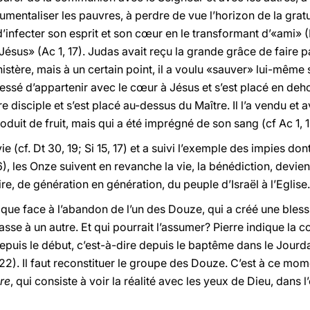
strumentaliser les pauvres, à perdre de vue l’horizon de la grat
 d’infecter son esprit et son cœur en le transformant d’«ami» 
Jésus» (Ac 1, 17). Judas avait reçu la grande grâce de faire 
istère, mais à un certain point, il a voulu «sauver» lui-même 
 a cessé d’appartenir avec le cœur à Jésus et s’est placé en d
re disciple et s’est placé au-dessus du Maître. Il l’a vendu et a
roduit de fruit, mais qui a été imprégné de son sang (cf Ac 1, 1
ie (cf. Dt 30, 19; Si 15, 17) et a suivi l’exemple des impies do
1, 6), les Onze suivent en revanche la vie, la bénédiction, devi
ire, de génération en génération, du peuple d’Israël à l’Eglise.
r que face à l’abandon de l’un des Douze, qui a créé une bles
sse à un autre. Et qui pourrait l’assumer? Pierre indique la
epuis le début, c’est-à-dire depuis le baptême dans le Jourdain
1-22). Il faut reconstituer le groupe des Douze. C’est à ce mo
re
, qui consiste à voir la réalité avec les yeux de Dieu, dans l’