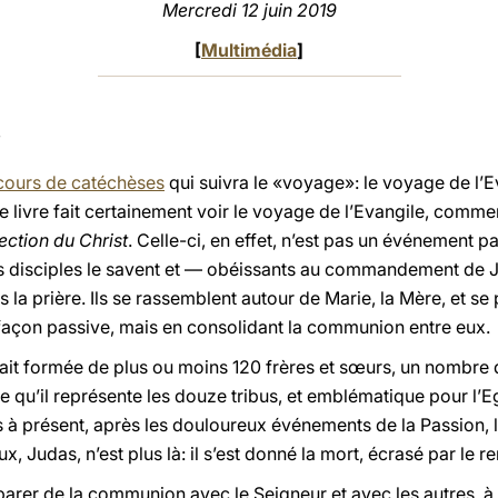
Mercredi 12 juin 2019
[
Multimédia
]
ours de catéchèses
qui suivra le «voyage»: le voyage de l’Ev
 livre fait certainement voir le voyage de l’Evangile, comment
ection du Christ
. Celle-ci, en effet, n’est pas un événement pa
Les disciples le savent et — obéissants au commandement de 
la prière. Ils se rassemblent autour de Marie, la Mère, et se 
façon passive, mais en consolidant la communion entre eux.
t formée de plus ou moins 120 frères et sœurs, un nombre q
 qu’il représente les douze tribus, et emblématique pour l’E
s à présent, après les douloureux événements de la Passion, 
x, Judas, n’est plus là: il s’est donné la mort, écrasé par le 
rer de la communion avec le Seigneur et avec les autres, à agi