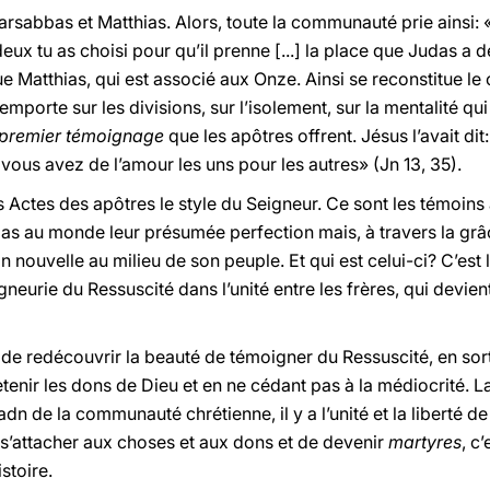
arsabbas et Matthias. Alors, toute la communauté prie ainsi: 
ux tu as choisi pour qu’il prenne [...] la place que Judas a dé
ue Matthias, qui est associé aux Onze. Ainsi se reconstitue le
porte sur les divisions, sur l’isolement, sur la mentalité qui
 premier témoignage
que les apôtres offrent. Jésus l’avait dit
 vous avez de l’amour les uns pour les autres» (Jn 13, 35).
Actes des apôtres le style du Seigneur. Ce sont les témoins 
pas au monde leur présumée perfection mais, à travers la grâce 
n nouvelle au milieu de son peuple. Et qui est celui-ci? C’est
igneurie du Ressuscité dans l’unité entre les frères, qui devi
de redécouvrir la beauté de témoigner du Ressuscité, en sort
etenir les dons de Dieu et en ne cédant pas à la médiocrité. L
n de la communauté chrétienne, il y a l’unité et la liberté de
s s’attacher aux choses et aux dons et de devenir
martyres
, c
stoire.