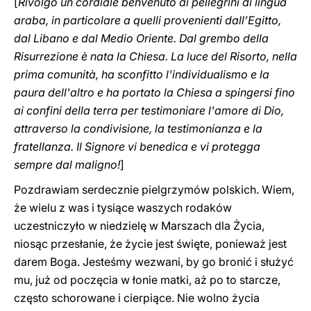
[
Rivolgo un cordiale benvenuto ai pellegrini di lingua
araba, in particolare a quelli provenienti dall’Egitto,
dal Libano e dal Medio Oriente. Dal grembo della
Risurrezione è nata la Chiesa. La luce del Risorto, nella
prima comunità, ha sconfitto l'individualismo e la
paura dell'altro e ha portato la Chiesa a spingersi fino
ai confini della terra per testimoniare l'amore di Dio,
attraverso la condivisione, la testimonianza e la
fratellanza. Il Signore vi benedica e vi protegga
‎sempre dal‎ maligno‎‎‎‏!
]
Pozdrawiam serdecznie pielgrzymów polskich. Wiem,
że wielu z was i tysiące waszych rodaków
uczestniczyło w niedzielę w Marszach dla Życia,
niosąc przesłanie, że życie jest święte, ponieważ jest
darem Boga. Jesteśmy wezwani, by go bronić i służyć
mu, już od poczęcia w łonie matki, aż po to starcze,
często schorowane i cierpiące. Nie wolno życia