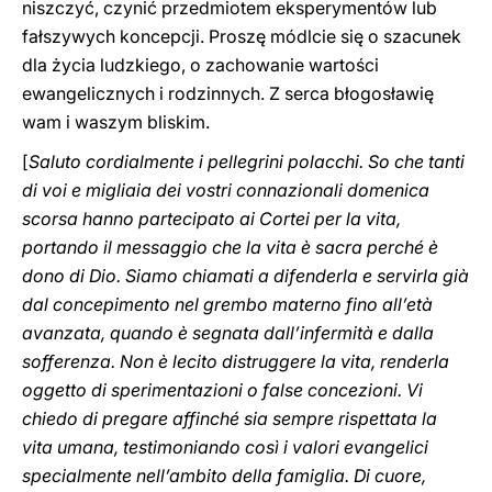
niszczyć, czynić przedmiotem eksperymentów lub
fałszywych koncepcji. Proszę módlcie się o szacunek
dla życia ludzkiego, o zachowanie wartości
ewangelicznych i rodzinnych. Z serca błogosławię
wam i waszym bliskim.
[
Saluto cordialmente i pellegrini polacchi. So che tanti
di voi e migliaia dei vostri connazionali domenica
scorsa hanno partecipato ai Cortei per la vita,
portando il messaggio che la vita è sacra perché è
dono di Dio. Siamo chiamati a difenderla e servirla già
dal concepimento nel grembo materno fino all’età
avanzata, quando è segnata dall’infermità e dalla
sofferenza. Non è lecito distruggere la vita, renderla
oggetto di sperimentazioni o false concezioni. Vi
chiedo di pregare affinché sia sempre rispettata la
vita umana, testimoniando così i valori evangelici
specialmente nell’ambito della famiglia. Di cuore,