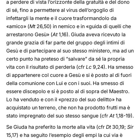
a perdere di vista l’orizzonte della gratuità e del dono
di sé, fino a permettere al virus dell’orgoglio di
infettargli la mente e il cuore trasformandolo da
«amico» (
Mt
26,50) in nemico e in «guida di quelli che
arrestarono Gesù» (
At
1,16). Giuda aveva ricevuto la
grande grazia di far parte del gruppo degli intimi di
Gesù e di partecipare al suo stesso ministero, ma ad un
certo punto ha preteso di “salvare” da sé la propria
vita con il risultato di perderla (cfr
Lc
9,24). Ha smesso
di appartenere col cuore a Gesù e si è posto al di fuori
della comunione con Lui e con i suoi. Ha smesso di
essere discepolo e si è posto al di sopra del Maestro.
Lo ha venduto e con il «prezzo del suo delitto» ha
acquistato un terreno, che non ha prodotto frutti ma è
stato impregnato del suo stesso sangue (cfr
At
1,18-19).
Se Giuda ha preferito la morte alla vita (cfr
Dt
30,19;
Sir
15,17) e ha seguito l’esempio degli empi la cui via è