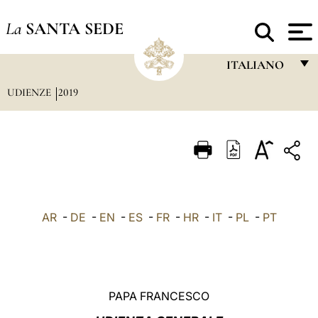
La
SANTA SEDE
ITALIANO
UDIENZE
2019
FRANÇAIS
ENGLISH
ITALIANO
PORTUGUÊS
ESPAÑOL
AR
-
DE
-
EN
-
ES
-
FR
-
HR
-
IT
-
PL
-
PT
DEUTSCH
POLSKI
العربيّة
PAPA FRANCESCO
中文