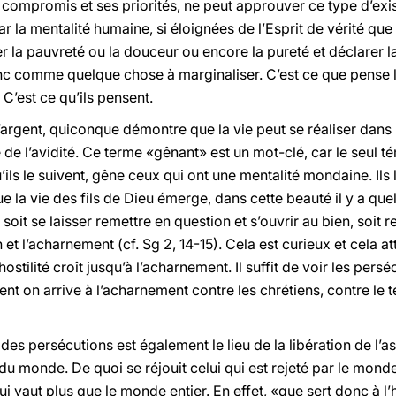
 compromis et ses priorités, ne peut approuver ce type d’exi
ar la mentalité humaine, si éloignées de l’Esprit de vérité que
ter la pauvreté ou la douceur ou encore la pureté et déclarer 
nc comme quelque chose à marginaliser. C’est ce que pense 
 C’est ce qu’ils pensent.
l’argent, quiconque démontre que la vie peut se réaliser dan
de l’avidité. Ce terme «gênant» est un mot-clé, car le seul té
’ils le suivent, gêne ceux qui ont une mentalité mondaine. Il
ue la vie des fils de Dieu émerge, dans cette beauté il y a q
soit se laisser remettre en question et s’ouvrir au bien, soit r
 et l’acharnement (cf. Sg 2, 14-15). Cela est curieux et cela at
ostilité croît jusqu’à l’acharnement. Il suffit de voir les pers
t on arrive à l’acharnement contre les chrétiens, contre le 
es persécutions est également le lieu de la libération de l’as
u monde. De quoi se réjouit celui qui est rejeté par le monde 
ui vaut plus que le monde entier. En effet, «que sert donc à