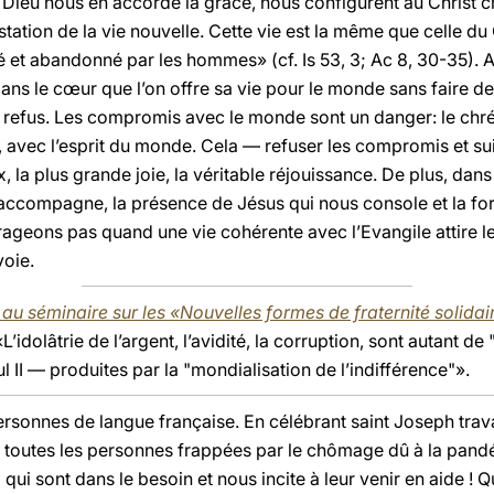
i Dieu nous en accorde la grâce, nous configurent au Christ cr
estation de la vie nouvelle. Cette vie est la même que celle d
sé et abandonné par les hommes» (cf. Is 53, 3; Ac 8, 30-35). A
dans le cœur que l’on offre sa vie pour le monde sans faire 
refus. Les compromis avec le monde sont un danger: le chréti
vec l’esprit du monde. Cela — refuser les compromis et sui
 la plus grande joie, la véritable réjouissance. De plus, dans 
accompagne, la présence de Jésus qui nous console et la forc
rageons pas quand une vie cohérente avec l’Evangile attire l
voie.
au séminaire sur les «Nouvelles formes de fraternité solidaire
«L’idolâtrie de l’argent, l’avidité, la corruption, sont autant 
 II — produites par la "mondialisation de l’indifférence"».
ersonnes de langue française. En célébrant saint Joseph travail
u toutes les personnes frappées par le chômage dû à la pandé
qui sont dans le besoin et nous incite à leur venir en aide ! 