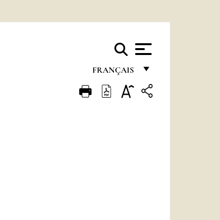
FRANÇAIS
FRANÇAIS
ENGLISH
ITALIANO
PORTUGUÊS
ESPAÑOL
DEUTSCH
POLSKI