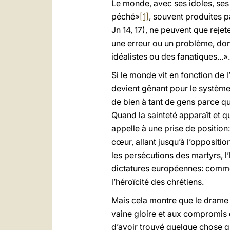
Le monde, avec ses idoles, ses
péché»
[1]
, souvent produites p
Jn 14, 17), ne peuvent que reje
une erreur ou un problème, do
idéalistes ou des fanatiques...».
Si le monde vit en fonction de 
devient gênant pour le système 
de bien à tant de gens parce qu
Quand la sainteté apparaît et q
appelle à une prise de position: 
cœur, allant jusqu’à l’opposition
les persécutions des martyrs, l’h
dictatures européennes: commen
l’héroïcité des chrétiens.
Mais cela montre que le drame d
vaine gloire et aux compromis d
d’avoir trouvé quelque chose q