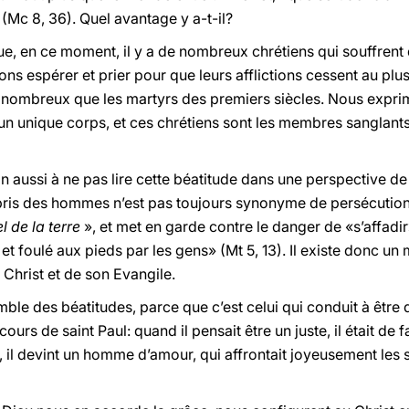
» (Mc 8, 36). Quel avantage y a-t-il?
que, en ce moment, il y a de nombreux chrétiens qui souffren
s espérer et prier pour que leurs afflictions cessent au plus 
s nombreux que les martyrs des premiers siècles. Nous expri
n unique corps, et ces chrétiens sont les membres sanglants 
n aussi à ne pas lire cette béatitude dans une perspective de
épris des hommes n’est pas toujours synonyme de persécution
el de la terre
», et met en garde contre le danger de «s’affadir»
 et foulé aux pieds par les gens» (Mt 5, 13). Il existe donc un 
Christ et de son Evangile.
humble des béatitudes, parce que c’est celui qui conduit à être 
cours de saint Paul: quand il pensait être un juste, il était de
r, il devint un homme d’amour, qui affrontait joyeusement les