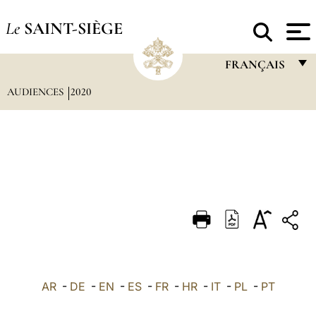
Le
SAINT-SIÈGE
FRANÇAIS
AUDIENCES
2020
FRANÇAIS
ENGLISH
ITALIANO
PORTUGUÊS
ESPAÑOL
DEUTSCH
POLSKI
العربيّة
AR
-
DE
-
EN
-
ES
-
FR
-
HR
-
IT
-
PL
-
PT
中文