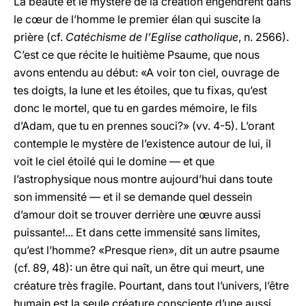
La beauté et le mystère de la création engendrent dans
le cœur de l’homme le premier élan qui suscite la
prière (cf.
Catéchisme de l’Eglise catholique
, n. 2566).
C’est ce que récite le huitième Psaume, que nous
avons entendu au début: «A voir ton ciel, ouvrage de
tes doigts, la lune et les étoiles, que tu fixas, qu’est
donc le mortel, que tu en gardes mémoire, le fils
d’Adam, que tu en prennes souci?» (vv. 4-5). L’orant
contemple le mystère de l’existence autour de lui, il
voit le ciel étoilé qui le domine — et que
l’astrophysique nous montre aujourd’hui dans toute
son immensité — et il se demande quel dessein
d’amour doit se trouver derrière une œuvre aussi
puissante!... Et dans cette immensité sans limites,
qu’est l’homme? «Presque rien», dit un autre psaume
(cf. 89, 48): un être qui naît, un être qui meurt, une
créature très fragile. Pourtant, dans tout l’univers, l’être
humain est la seule créature consciente d’une aussi