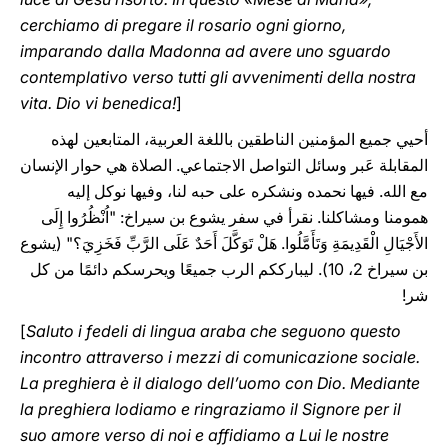
cerchiamo di pregare il rosario ogni giorno,
imparando dalla Madonna ad avere uno sguardo
contemplativo verso tutti gli avvenimenti della nostra
vita. Dio vi benedica!
]
أحيي جميع المؤمنين الناطقين باللغة العربية، المتابعين لهذه
المقابلة عَبر وسائل التواصل الاجتماعي. الصلاة هي حوار الإنسان
مع الله. فيها نحمده ونشكره على حبه لنا، وفيها نوكل إليه
همومنا ومشاكلنا. نقرأ في سفر يشوع بن سيراخ: "اُنْظُرُوا إِلَى
الأَجْيَالِ الْقَدِيمَةِ وَتَأَمَّلُوا. هَلْ تَوَكَّلَ أَحَدٌ عَلَى الرَّبِّ فَخَزِيَ؟" (يشوع
بن سيراخ 2، 10). ليبارككم الرب جميعًا ويحرسكم دائمًا من كل
شر!
[
Saluto i fedeli di lingua araba che seguono questo
incontro attraverso i mezzi di comunicazione sociale.
La preghiera è il dialogo dell’uomo con Dio. Mediante
la preghiera lodiamo e ringraziamo il Signore per il
suo amore verso di noi e affidiamo a Lui le nostre