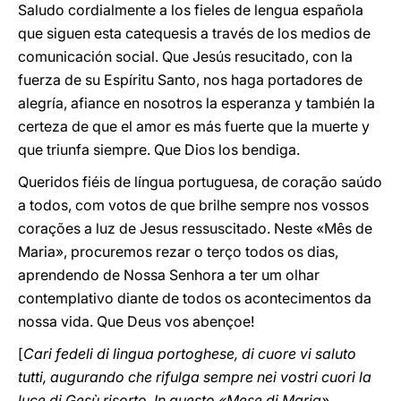
Saludo cordialmente a los fieles de lengua española
que siguen esta catequesis a través de los medios de
comunicación social. Que Jesús resucitado, con la
fuerza de su Espíritu Santo, nos haga portadores de
alegría, afiance en nosotros la esperanza y también la
certeza de que el amor es más fuerte que la muerte y
que triunfa siempre. Que Dios los bendiga.
Queridos fiéis de língua portuguesa, de coração saúdo
a todos, com votos de que brilhe sempre nos vossos
corações a luz de Jesus ressuscitado. Neste «Mês de
Maria», procuremos rezar o terço todos os dias,
aprendendo de Nossa Senhora a ter um olhar
contemplativo diante de todos os acontecimentos da
nossa vida. Que Deus vos abençoe!
[
Cari fedeli di lingua portoghese, di cuore vi saluto
tutti, augurando che rifulga sempre nei vostri cuori la
luce di Gesù risorto. In questo «Mese di Maria»,