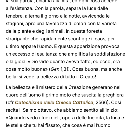
la sua parola, chiama alla vita, ed ogni cosa accede
all’esistenza. Con la parola, separa la luce dalle
tenebre, alterna il giorno e la notte, avvicenda le
stagioni, apre una tavolozza di colori con la varietà
delle piante e degli animali. In questa foresta
straripante che rapidamente sconfigge il caos, per
ultimo appare l’uomo. E questa apparizione provoca
un eccesso di esultanza che amplifica la soddisfazione
e la gioia: «Dio vide quanto aveva fatto, ed ecco, era
cosa molto buona» (
Gen
1,31). Cosa buona, ma anche
bella: si vede la bellezza di tutto il Creato!
La bellezza e il mistero della Creazione generano nel
cuore dell’uomo il primo moto che suscita la preghiera
(cfr
Catechismo della Chiesa Cattolica
, 2566). Così
recita il Salmo ottavo, che abbiamo sentito all’inizio:
«Quando vedo i tuoi cieli, opera delle tue dita, la luna e
le stelle che tu hai fissato, che cosa è mai l’uomo