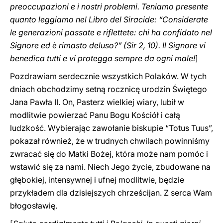
preoccupazioni e i nostri problemi. Teniamo presente
quanto leggiamo nel Libro del Siracide: “Considerate
le generazioni passate e riflettete: chi ha confidato nel
Signore ed è rimasto deluso?” (Sir 2, 10). Il Signore vi
benedica tutti e vi protegga ‎sempre da ogni male‎‎‎‏!
]
Pozdrawiam serdecznie wszystkich Polaków. W tych
dniach obchodzimy setną rocznicę urodzin Świętego
Jana Pawła II. On, Pasterz wielkiej wiary, lubił w
modlitwie powierzać Panu Bogu Kościół i całą
ludzkość. Wybierając zawołanie biskupie “Totus Tuus”,
pokazał również, że w trudnych chwilach powinniśmy
zwracać się do Matki Bożej, która może nam pomóc i
wstawić się za nami. Niech Jego życie, zbudowane na
głębokiej, intensywnej i ufnej modlitwie, będzie
przykładem dla dzisiejszych chrześcijan. Z serca Wam
błogosławię.