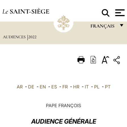
Le
SAINT-SIÈGE
FRANÇAIS
AUDIENCES
2022
FRANÇAIS
ENGLISH
ITALIANO
PORTUGUÊS
ESPAÑOL
AR
-
DE
-
EN
-
ES
-
FR
-
HR
-
IT
-
PL
-
PT
DEUTSCH
POLSKI
PAPE FRANÇOIS
العربيّة
AUDIENCE GÉNÉRALE
中文