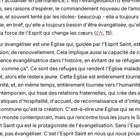
 l'actualiser en permanence, c'est l'évangélisation d'elle-mê
re, ses raisons d’espérer, le commandement nouveau de l’amou
 et souvent tenté par les idoles- beaucoup - elle a toujour
e, en bref, qu'elle a toujours besoin d'être évangélisée, qu'e
 la force de l'Esprit qui change les cœurs (
EN
, 15).
r évangéliser est une Église qui, guidée par l'Esprit Saint, e
ion, de renouvellement. Cela implique aussi la capacité de 
nce évangélisatrice dans l'histoire, en évitant de se réfugi
t comme ça". Ce sont des refuges qui rendent l'Église malade. 
t, alors elle restera jeune. Cette Église est entièrement tourn
nité, et, en même temps, entièrement tournée vers l'humanité.
emporain, qui tisse des relations fraternelles, qui crée des
ques d'hospitalité, d'accueil, de reconnaissance et d'intégrat
 commune qu'est la création. C'est-à-dire une Église qui se 
 monde contemporain, mais qui rencontre tous les jours le S
rit Saint qui est le protagoniste de l'évangélisation. Sans l'Es
se, pas évangéliser. C'est l'Esprit Saint en nous qui nous pouss