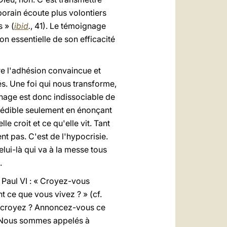
porain écoute plus volontiers
s » (
ibid
.
, 41). Le témoignage
tion essentielle de son efficacité
ire l'adhésion convaincue et
tés. Une foi qui nous transforme,
ignage est donc indissociable de
 crédible seulement en énonçant
e croit et ce qu'elle vit. Tant
nt pas. C'est de l'hypocrisie.
lui-là qui va à la messe tous
.
 Paul VI : « Croyez-vous
 ce que vous vivez ? » (cf.
s croyez ? Annoncez-vous ce
. Nous sommes appelés à