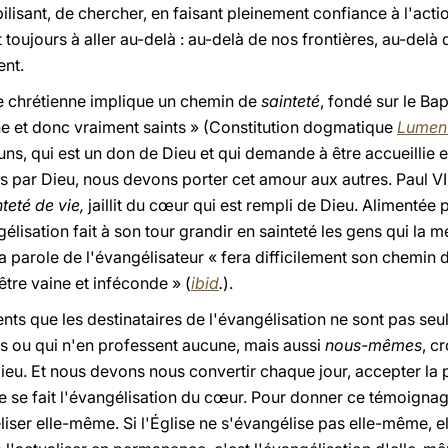
isant, de chercher, en faisant pleinement confiance à l'action
oujours à aller au-delà : au-delà de nos frontières, au-delà 
ent.
e chrétienne implique un chemin de
sainteté
, fondé sur le Ba
ine et donc vraiment saints » (Constitution dogmatique
Lumen
ns, qui est un don de Dieu et qui demande à être accueillie et
més par Dieu, nous devons porter cet amour aux autres. Paul V
nteté de vie,
jaillit du cœur qui est rempli de Dieu. Alimentée p
gélisation fait à son tour grandir en sainteté les gens qui la 
la parole de l'évangélisateur « fera difficilement son chemi
être vaine et inféconde » (
ibid
.
).
ts que les destinataires de l'évangélisation ne sont pas seul
s ou qui n'en professent aucune, mais aussi
nous-mêmes
, c
eu. Et nous devons nous convertir chaque jour, accepter la 
que se fait l'évangélisation du cœur. Pour donner ce témoignag
ser elle-même. Si l'Église ne s'évangélise pas elle-même, el