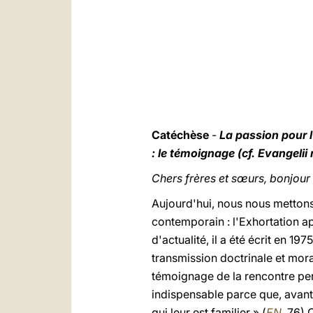
Catéchèse
-
La passion pour l
: le témoignage (cf. Evangelii
Chers frères et sœurs, bonjour 
Aujourd'hui, nous nous mettons
contemporain : l'Exhortation a
d'actualité, il a été écrit en 19
transmission doctrinale et mora
témoignage de la rencontre per
indispensable parce que, avant 
qui leur est familier » (
EN
, 76) 