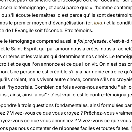
'est cela le témoignage ; et aussi parce que « l'homme contem
] ou s'il écoute les maîtres, c'est parce qu'ils sont des témoin
mps le premier moyen d'évangélisation (cf.
ibid
.) et la condi
ce de l'Évangile soit féconde. Être témoins.
que le témoignage comprend aussi la
foi professée
, c'est-à-d
s et le Saint-Esprit, qui par amour nous a créés, nous a rache
es critères et les valeurs qui déterminent nos choix. Le témo
croit et ce que l'on annonce et ce que l'on vit. On n'est pas
on. Une personne est crédible s’il y a harmonie entre ce qu'ell
u'ils croient, mais vivent autre chose, comme s'ils ne croyaie
st l'hypocrisie. Combien de fois avons-nous entendu " ah, ce
insi, ainsi, ainsi, ainsi" : c'est vrai, c'est le contre-témoignage
pondre à trois questions fondamentales, ainsi formulées par
ez ? Vivez-vous ce que vous croyez ? Prêchez-vous vraiment
: croyez-vous ce que vous annoncez ? Vivez-vous ce que vou
ons pas nous contenter de réponses faciles et toutes faites