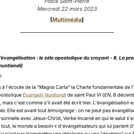
Place Saint-Pierre
Mercredi 22 mars 2023
[
Multimédia
]
_______________________________________
’évangélisation : le zèle apostolique du croyant - 8. La p
 nuntiandi)
!
 à l'écoute de la "Magna Carta" la Charte fondamentale de l
postolique
Evangelii Nuntiandi
de saint Paul VI (
EN
, 8 décemb
75, mais c'est comme s'il avait été écrit hier. L'évangélisation
le. Elle est avant tout
témoignage
: on ne peut pas évangélis
sonnelle avec Jésus-Christ, Verbe Incarné en qui le salut s
tout, le monde a besoin « d'évangélisateurs qui lui parlent d
Ce n'est pas transmettre une idéologie ou une "doctrine" sur 