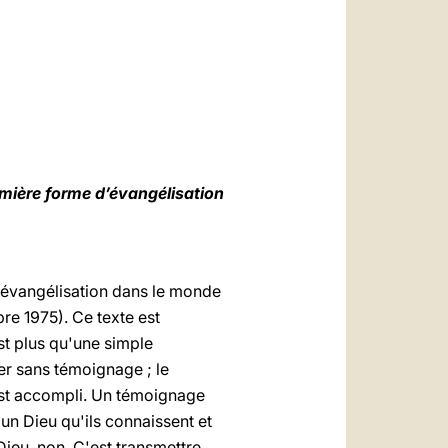
العربيّة
中文
LATINE
remière forme d’évangélisation
'évangélisation dans le monde
re 1975). Ce texte est
 est plus qu'une simple
er sans témoignage ; le
'est accompli. Un témoignage
'un Dieu qu'ils connaissent et
Dieu, non. C'est transmettre