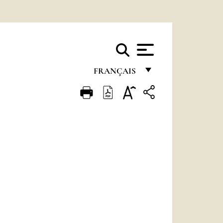
FRANÇAIS
FRANÇAIS
ENGLISH
ITALIANO
PORTUGUÊS
ESPAÑOL
DEUTSCH
POLSKI