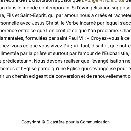
à l’école de l'Exhortation apostolique
Evangelii Nuntiandi
de 
on dans le monde contemporain. Si l’évangélisation suppose l
e, Fils et Saint-Esprit, qui par amour nous a créés et rachetés
onnelle avec Jésus Christ, le Verbe incarné par lequel s’acc
hérence entre ce que l'on croit et ce que l'on proclame. Cha
damentales, formulées par saint Paul VI : « Croyez-vous à c
z-vous ce que vous vivez ? » ; « il faut, disait-il, que notre 
alimentée par la prière et surtout par l’amour de l’Eucharistie,
 le prédicateur ». Nous devons réaliser que l’évangélisation 
mêmes et l’Église parce qu’une Église qui s’évangélise pour é
urir un chemin exigeant de conversion et de renouvellement c
Copyright © Dicastère pour la Communication