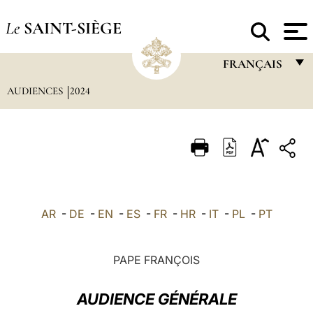
Le
SAINT-SIÈGE
FRANÇAIS
AUDIENCES
2024
FRANÇAIS
ENGLISH
ITALIANO
PORTUGUÊS
ESPAÑOL
AR
-
DE
-
EN
-
ES
-
FR
-
HR
-
IT
-
PL
-
PT
DEUTSCH
POLSKI
PAPE FRANÇOIS
العربيّة
AUDIENCE GÉNÉRALE
中文