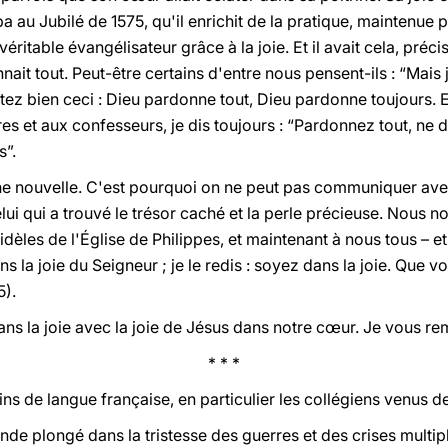
cipa au Jubilé de 1575, qu'il enrichit de la pratique, maintenue p
n véritable évangélisateur grâce à la joie. Et il avait cela, p
ait tout. Peut-être certains d'entre nous pensent-ils : “Mais j
z bien ceci : Dieu pardonne tout, Dieu pardonne toujours. Et c
es et aux confesseurs, je dis toujours : “Pardonnez tout, ne
s”.
ne nouvelle. C'est pourquoi on ne peut pas communiquer avec
lui qui a trouvé le trésor caché et la perle précieuse. Nous 
idèles de l'Église de Philippes, et maintenant à nous tous –
ns la joie du Seigneur ; je le redis : soyez dans la joie. Que v
5).
ns la joie avec la joie de Jésus dans notre cœur. Je vous re
* * *
ns de langue française, en particulier les collégiens venus de
nde plongé dans la tristesse des guerres et des crises multip