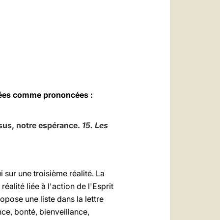
العربيّة
中文
LATINE
nées comme prononcées :
ésus, notre espérance.
15. Les
 sur une troisième réalité. La
éalité liée à l'action de l'Esprit
propose une liste dans la lettre
ience, bonté, bienveillance,