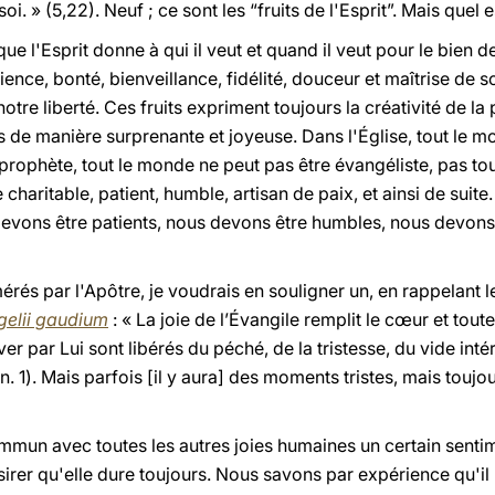
oi. » (5,22). Neuf ; ce sont les “fruits de l'Esprit”. Mais quel es
ue l'Esprit donne à qui il veut et quand il veut pour le bien de
tience, bonté, bienveillance, fidélité, douceur et maîtrise de so
notre liberté. Ces fruits expriment toujours la créativité de la
is de manière surprenante et joyeuse. Dans l'Église, tout le m
prophète, tout le monde ne peut pas être évangéliste, pas to
 charitable, patient, humble, artisan de paix, et ainsi de suite
evons être patients, nous devons être humbles, nous devons ê
umérés par l'Apôtre, je voudrais en souligner un, en rappelant
elii gaudium
: « La joie de l’Évangile remplit le cœur et tout
er par Lui sont libérés du péché, de la tristesse, du vide inté
 (n. 1). Mais parfois [il y aura] des moments tristes, mais toujour
 commun avec toutes les autres joies humaines un certain senti
irer qu'elle dure toujours. Nous savons par expérience qu'il n'