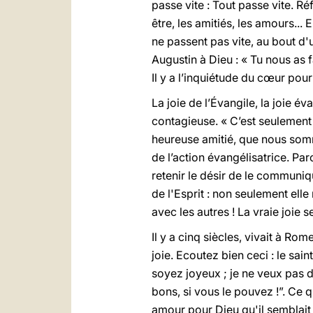
passe vite : Tout passe vite. Réf
être, les amitiés, les amours... 
ne passent pas vite, au bout d'u
Augustin à Dieu : « Tu nous as f
Il y a l’inquiétude du cœur pour 
La joie de l’Évangile, la joie é
contagieuse. « C’est seulement 
heureuse amitié, que nous somme
de l’action évangélisatrice. Par
retenir le désir de le communiq
de l'Esprit : non seulement elle
avec les autres ! La vraie joie 
Il y a cinq siècles, vivait à Rom
joie. Ecoutez bien ceci : le sai
soyez joyeux ; je ne veux pas d
bons, si vous le pouvez !”. Ce q
amour pour Dieu qu'il semblait p