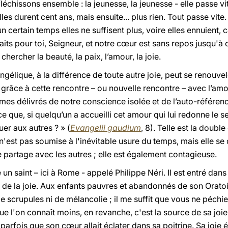
léchissons ensemble : la jeunesse, la jeunesse - elle passe vite
Elles durent cent ans, mais ensuite... plus rien. Tout passe vit
n certain temps elles ne suffisent plus, voire elles ennuient, 
aits pour toi, Seigneur, et notre cœur est sans repos jusqu'à c
chercher la beauté, la paix, l’amour, la joie.
vangélique, à la différence de toute autre joie, peut se renouv
grâce à cette rencontre – ou nouvelle rencontre – avec l’amou
s délivrés de notre conscience isolée et de l’auto-référence.
ce que, si quelqu’un a accueilli cet amour qui lui redonne le 
uer aux autres ? » (
Evangelii gaudium
, 8). Telle est la double
 n'est pas soumise à l'inévitable usure du temps, mais elle se
se partage avec les autres ; elle est également contagieuse.
e un saint – ici à Rome - appelé Philippe Néri. Il est entré dans
nt de la joie. Aux enfants pauvres et abandonnés de son Oratoire
e scrupules ni de mélancolie ; il me suffit que vous ne péchie
ue l'on connaît moins, en revanche, c'est la source de sa joie.
arfois que son cœur allait éclater dans sa poitrine. Sa joie ét