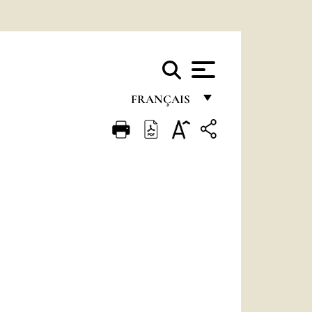
FRANÇAIS
FRANÇAIS
ENGLISH
ITALIANO
PORTUGUÊS
ESPAÑOL
DEUTSCH
POLSKI