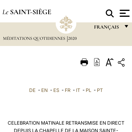
Le
SAINT-SIÈGE
FRANÇAIS
MÉDITATIONS QUOTIDIENNES
2020
FRANÇAIS
ENGLISH
ITALIANO
PORTUGUÊS
ESPAÑOL
DE
-
EN
-
ES
-
FR
-
IT
-
PL
-
PT
DEUTSCH
POLSKI
العربيّة
CELEBRATION MATINALE RETRANSMISE EN DIRECT
DEPUIS LA CHAPELLE DE LA MAISON SAINTE-
中文