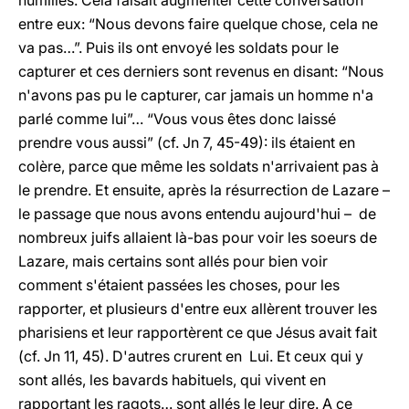
humiliés. Cela faisait augmenter cette conversation
entre eux: “Nous devons faire quelque chose, cela ne
va pas…”. Puis ils ont envoyé les soldats pour le
capturer et ces derniers sont revenus en disant: “Nous
n'avons pas pu le capturer, car jamais un homme n'a
parlé comme lui”… “Vous vous êtes donc laissé
prendre vous aussi”
(cf. Jn 7, 45-49): ils étaient en
colère, parce que même les soldats n'arrivaient pas à
le prendre. Et ensuite, après la résurrection de Lazare –
le passage que nous avons entendu aujourd'hui – de
nombreux juifs allaient là-bas pour voir les soeurs de
Lazare, mais certains sont allés pour bien voir
comment s'étaient passées les choses, pour les
rapporter, et plusieurs d'entre eux allèrent trouver les
pharisiens et leur rapportèrent ce que Jésus avait fait
(cf. Jn 11, 45). D'autres crurent en Lui. Et ceux qui y
sont allés, les bavards habituels, qui vivent en
rapportant les ragots… sont allés le leur dire. A ce