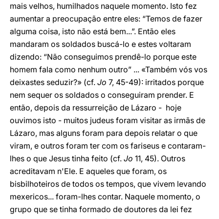
mais velhos, humilhados naquele momento. Isto fez
aumentar a preocupação entre eles: “Temos de fazer
alguma coisa, isto não está bem...”. Então eles
mandaram os soldados buscá-lo e estes voltaram
dizendo: “Não conseguimos prendê-lo porque este
homem fala como nenhum outro” ... «Também vós vos
deixastes seduzir?» (cf.
Jo
7, 45-49): irritados porque
nem sequer os soldados o conseguiram prender. E
então, depois da ressurreição de Lázaro - hoje
ouvimos isto - muitos judeus foram visitar as irmãs de
Lázaro, mas alguns foram para depois relatar o que
viram, e outros foram ter com os fariseus e contaram-
lhes o que Jesus tinha feito (cf.
Jo
11, 45). Outros
acreditavam n'Ele. E aqueles que foram, os
bisbilhoteiros de todos os tempos, que vivem levando
mexericos... foram-lhes contar. Naquele momento, o
grupo que se tinha formado de doutores da lei fez