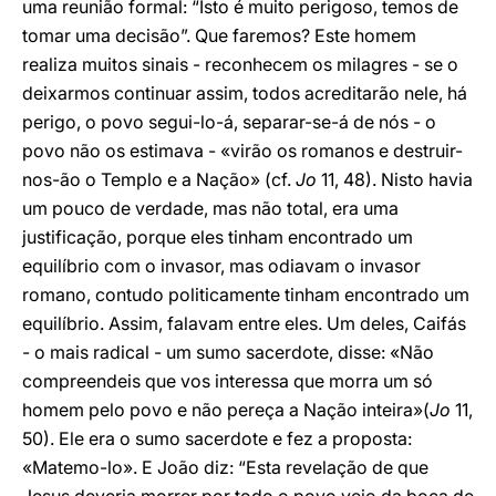
uma reunião formal: “Isto é muito perigoso, temos de
tomar uma decisão”. Que faremos? Este homem
realiza muitos sinais - reconhecem os milagres - se o
deixarmos continuar assim, todos acreditarão nele, há
perigo, o povo segui-lo-á, separar-se-á de nós - o
povo não os estimava - «virão os romanos e destruir-
nos-ão o Templo e a Nação» (cf.
Jo
11, 48). Nisto havia
um pouco de verdade, mas não total, era uma
justificação, porque eles tinham encontrado um
equilíbrio com o invasor, mas odiavam o invasor
romano, contudo politicamente tinham encontrado um
equilíbrio. Assim, falavam entre eles. Um deles, Caifás
- o mais radical - um sumo sacerdote, disse: «Não
compreendeis que vos interessa que morra um só
homem pelo povo e não pereça a Nação inteira»(
Jo
11,
50). Ele era o sumo sacerdote e fez a proposta:
«Matemo-lo». E João diz: “Esta revelação de que