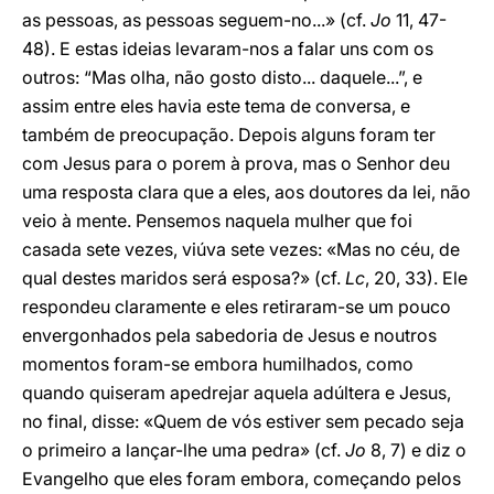
as pessoas, as pessoas seguem-no...» (cf.
Jo
11, 47-
48). E estas ideias levaram-nos a falar uns com os
outros: “Mas olha, não gosto disto... daquele...”, e
assim entre eles havia este tema de conversa, e
também de preocupação. Depois alguns foram ter
com Jesus para o porem à prova, mas o Senhor deu
uma resposta clara que a eles, aos doutores da lei, não
veio à mente. Pensemos naquela mulher que foi
casada sete vezes, viúva sete vezes: «Mas no céu, de
qual destes maridos será esposa?» (cf.
Lc
, 20, 33). Ele
respondeu claramente e eles retiraram-se um pouco
envergonhados pela sabedoria de Jesus e noutros
momentos foram-se embora humilhados, como
quando quiseram apedrejar aquela adúltera e Jesus,
no final, disse: «Quem de vós estiver sem pecado seja
o primeiro a lançar-lhe uma pedra» (cf.
Jo
8, 7) e diz o
Evangelho que eles foram embora, começando pelos