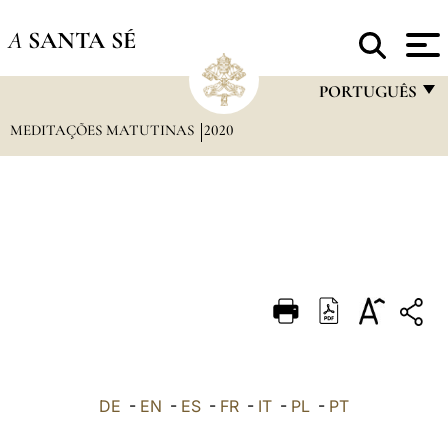
A
SANTA SÉ
PORTUGUÊS
MEDITAÇÕES MATUTINAS
2020
FRANÇAIS
ENGLISH
ITALIANO
PORTUGUÊS
ESPAÑOL
DEUTSCH
POLSKI
العربيّة
DE
-
EN
-
ES
-
FR
-
IT
-
PL
-
PT
中文