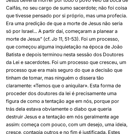
Jesus deveria morrer por todo o povo veio da boca de
Caifás, no seu cargo de sumo sacerdote; não foi coisa
que tivesse pensado por si próprio, mas uma profecia.
Era uma predição de que a morte de Jesus não seria
só por Israel... A partir daí, começaram a planear a
morte de Jesus” (cf.
Jo
11, 51-53). Foi um processo,
que começou alguma inquietação na época de João
Batista e depois terminou nesta sessão dos Doutores
da Lei e sacerdotes. Foi um processo que cresceu, um
processo que era mais seguro do que a decisão que
tinham de tomar, mas ninguém o dissera tão
claramente: «Temos que o aniquilar». Esta forma de
proceder dos doutores da lei é precisamente uma
figura de como a tentação age em nós, porque por
trás dela estava obviamente o diabo que queria
destruir Jesus e a tentação em nós geralmente age
assim: começa com pouco, com um desejo, uma ideia,
cresce, contagia outros e no fim é justificada. Estes