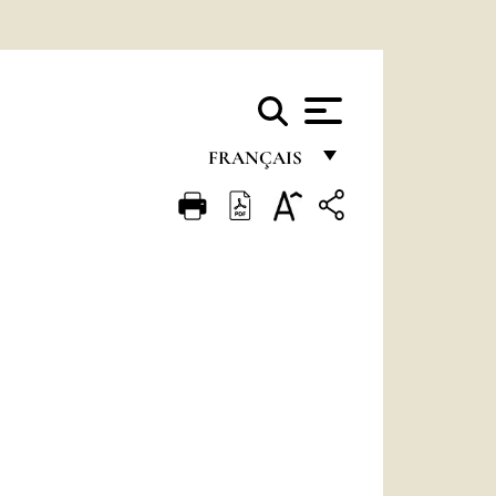
FRANÇAIS
FRANÇAIS
ENGLISH
ITALIANO
PORTUGUÊS
ESPAÑOL
DEUTSCH
POLSKI