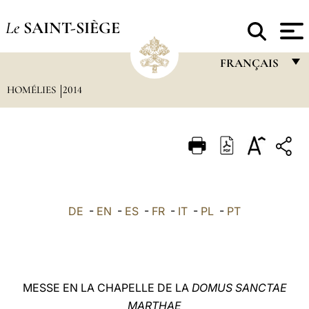
Le
SAINT-SIÈGE
FRANÇAIS
HOMÉLIES
2014
FRANÇAIS
ENGLISH
ITALIANO
PORTUGUÊS
ESPAÑOL
DE
-
EN
-
ES
-
FR
-
IT
-
PL
-
PT
DEUTSCH
POLSKI
العربيّة
MESSE EN LA CHAPELLE DE LA
DOMUS SANCTAE
MARTHAE
中文