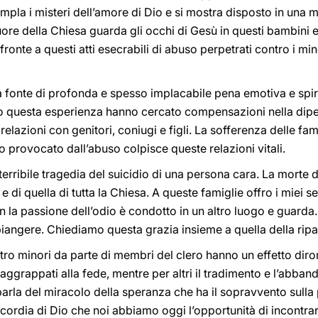
empla i misteri dell’amore di Dio e si mostra disposto in una 
cuore della Chiesa guarda gli occhi di Gesù in questi bambini
fronte a questi atti esecrabili di abuso perpetrati contro i min
a fonte di profonda e spesso implacabile pena emotiva e spir
to questa esperienza hanno cercato compensazioni nella dip
 relazioni con genitori, coniugi e figli. La sofferenza delle fa
provocato dall’abuso colpisce queste relazioni vitali.
erribile tragedia del suicidio di una persona cara. La morte di
e di quella di tutta la Chiesa. A queste famiglie offro i miei s
n la passione dell’odio è condotto in un altro luogo e guarda.
piangere. Chiediamo questa grazia insieme a quella della rip
tro minori da parte di membri del clero hanno un effetto diro
 aggrappati alla fede, mentre per altri il tradimento e l’abba
parla del miracolo della speranza che ha il sopravvento sulla
cordia di Dio che noi abbiamo oggi l’opportunità di incontrarci