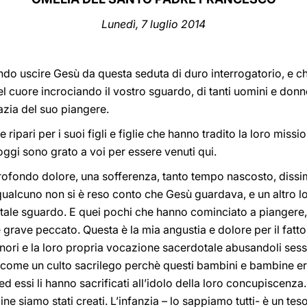
Lunedì
, 7 luglio 2014
ndo uscire Gesù da questa seduta di duro interrogatorio, e c
l cuore incrociando il vostro sguardo, di tanti uomini e don
azia del suo piangere.
 ripari per i suoi figli e figlie che hanno tradito la loro mi
 oggi sono grato a voi per essere venuti qui.
ofondo dolore, una sofferenza, tanto tempo nascosto, dissim
ualcuno non si è reso conto che Gesù guardava, e un altro lo s
 tale sguardo. E quei pochi che hanno cominciato a piangere,
grave peccato. Questa è la mia angustia e dolore per il fatto
nori e la loro propria vocazione sacerdotale abusandoli sess
E’ come un culto sacrilego perchè questi bambini e bambine era
ed essi li hanno sacrificati all’idolo della loro concupiscenz
e siamo stati creati. L’infanzia – lo sappiamo tutti- è un teso