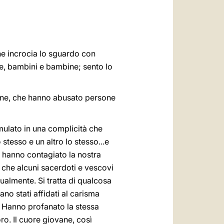
العربيّة
中文
LATINE
he incrocia lo sguardo con
ne, bambini e bambine; sento lo
ssione, che hanno abusato persone
ulato in una complicità che
tesso e un altro lo stesso...e
 hanno contagiato la nostra
 che alcuni sacerdoti e vescovi
ualmente. Si tratta di qualcosa
no stati affidati al carisma
a. Hanno profanato la stessa
ro. Il cuore giovane, così