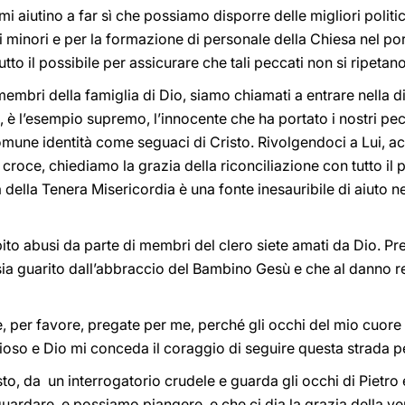
mi aiutino a far sì che possiamo disporre delle migliori polit
 minori e per la formazione di personale della Chiesa nel port
o il possibile per assicurare che tali peccati non si ripetano
i membri della famiglia di Dio, siamo chiamati a entrare nella d
 è l’esempio supremo, l’innocente che ha portato i nostri pecc
comune identità come seguaci di Cristo. Rivolgendoci a Lui, 
 croce, chiediamo la grazia della riconciliazione con tutto il
 della Tenera Misericordia è una fonte inesauribile di aiuto n
bito abusi da parte di membri del clero siete amati da Dio. P
 sia guarito dall’abbraccio del Bambino Gesù e che al danno r
e, per favore, pregate per me, perché gli occhi del mio cuo
ioso e Dio mi conceda il coraggio di seguire questa strada per
to, da un interrogatorio crudele e guarda gli occhi di Pietro
guardare, e possiamo piangere, e che ci dia la grazia della 