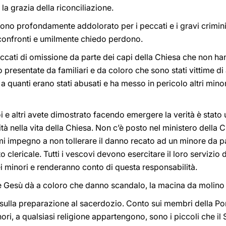
la grazia della riconciliazione.
sono profondamente addolorato per i peccati e i gravi crimi
 confronti e umilmente chiedo perdono.
cati di omissione da parte dei capi della Chiesa che non ha
presentate da familiari e da coloro che sono stati vittime di 
a quanti erano stati abusati e ha messo in pericolo altri mino
oi e altri avete dimostrato facendo emergere la verità è stato
rità nella vita della Chiesa. Non c’è posto nel ministero della
i impegno a non tollerare il danno recato ad un minore da pa
 clericale. Tutti i vescovi devono esercitare il loro servizio
i minori e renderanno conto di questa responsabilità.
 che Gesù dà a coloro che danno scandalo, la macina da molino 
 sulla preparazione al sacerdozio. Conto sui membri della Po
inori, a qualsiasi religione appartengono, sono i piccoli che 