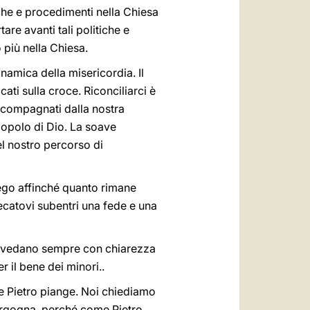
iche e procedimenti nella Chiesa
are avanti tali politiche e
 più nella Chiesa.
inamica della misericordia. Il
ati sulla croce. Riconciliarci è
accompagnati dalla nostra
 popolo di Dio. La soave
el nostro percorso di
rego affinché quanto rimane
ecatovi subentri una fede e una
re vedano sempre con chiarezza
 il bene dei minori..
 e Pietro piange. Noi chiediamo
vergogna, perché come Pietro,