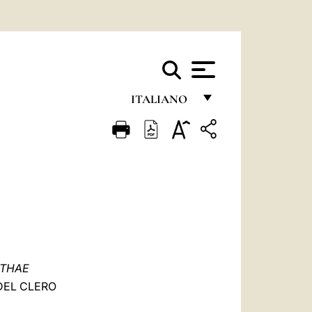
ITALIANO
FRANÇAIS
ENGLISH
ITALIANO
PORTUGUÊS
ESPAÑOL
DEUTSCH
RTHAE
 DEL CLERO
POLSKI