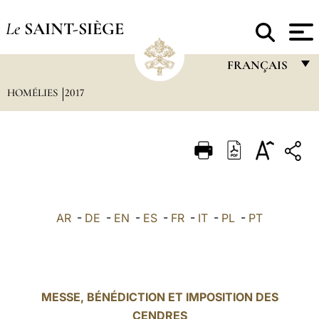
Le
SAINT-SIÈGE
FRANÇAIS
HOMÉLIES
2017
FRANÇAIS
ENGLISH
ITALIANO
PORTUGUÊS
ESPAÑOL
AR
-
DE
-
EN
-
ES
-
FR
-
IT
-
PL
-
PT
DEUTSCH
POLSKI
العربيّة
MESSE, BÉNÉDICTION ET IMPOSITION DES
CENDRES
中文