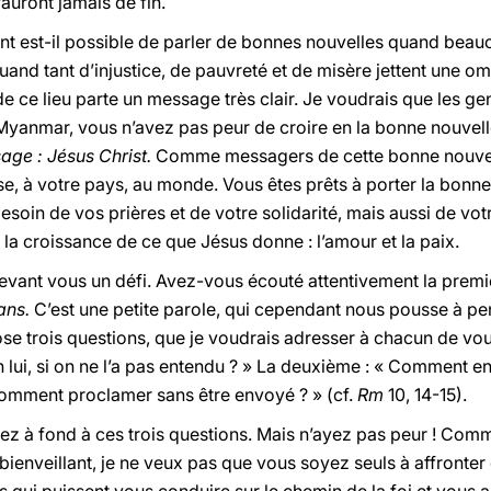
auront jamais de fin.
 est-il possible de parler de bonnes nouvelles quand beauc
and tant d’injustice, de pauvreté et de misère jettent une om
e ce lieu parte un message très clair. Je voudrais que les g
anmar, vous n’avez pas peur de croire en la bonne nouvelle
sage : Jésus Christ.
Comme messagers de cette bonne nouvelle
se, à votre pays, au monde. Vous êtes prêts à porter la bonne
esoin de vos prières et de votre solidarité, mais aussi de vot
r la croissance de ce que Jésus donne : l’amour et la paix.
evant vous un défi. Avez-vous écouté attentivement la premiè
ans.
C’est une petite parole, qui cependant nous pousse à pe
pose trois questions, que je voudrais adresser à chacun de v
 lui, si on ne l’a pas entendu ? » La deuxième : « Comment e
Comment proclamer sans être envoyé ? » (cf.
Rm
10, 14-15).
ez à fond à ces trois questions. Mais n’ayez pas peur ! Comme
bienveillant, je ne veux pas que vous soyez seuls à affronte