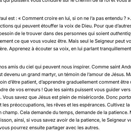
 qui puissent vous conduire sur le chemin de la foi et vous a
aul est : « Comment croire en lui, si on ne l’a pas entendu ? 
ctions qui peuvent étouffer la voix de Dieu. Pour que d’autre
nt besoin de le trouver dans des personnes qui soient
authenti
ement ce que vous voulez être. Mais seul le Seigneur peut vo
rière. Apprenez à écouter sa voix, en lui parlant tranquilleme
 nos amis du ciel qui peuvent nous inspirer. Comme saint And
l est devenu un grand martyr, un témoin de l’amour de Jésus. M
 besoin d’être patient, d’apprendre graduellement comment être 
dre de vos erreurs ! Que les saints puissent vous guider ver
s. Vous savez que Jésus est plein de miséricorde. Donc
parta
et les préoccupations, les rêves et les espérances. Cultivez l
 un champ. Cela demande du temps, demande de la patience. 
isson, ainsi, si vous savez avoir de la patience, le Seigneur
 vous pourrez ensuite partager avec les autres.