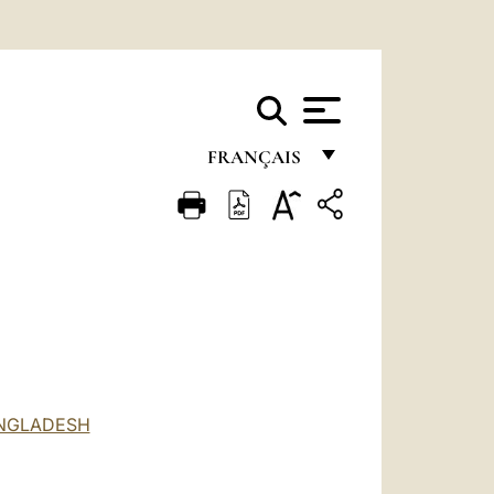
FRANÇAIS
FRANÇAIS
ENGLISH
ITALIANO
PORTUGUÊS
ESPAÑOL
DEUTSCH
ANGLADESH
POLSKI