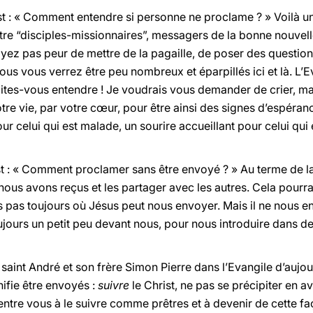
t : « Comment entendre si personne ne proclame ? » Voilà u
être “disciples-missionnaires”, messagers de la bonne nouvell
ez pas peur de mettre de la pagaille, de poser des questions
vous vous verrez être peu nombreux et éparpillés ici et là. L’Ev
faites-vous entendre ! Je voudrais vous demander de crier, ma
tre vie, par votre cœur, pour être ainsi des signes d’espéranc
 celui qui est malade, un sourire accueillant pour celui qui e
st : « Comment proclamer sans être envoyé ? » Au terme de l
ous avons reçus et les partager avec les autres. Cela pourra
pas toujours où Jésus peut nous envoyer. Mais il ne nous e
jours un petit peu devant nous, pour nous introduire dans d
aint André et son frère Simon Pierre dans l’Evangile d’aujour
nifie être envoyés :
suivre
le Christ, ne pas se précipiter en a
’entre vous à le suivre comme prêtres et à devenir de cette 