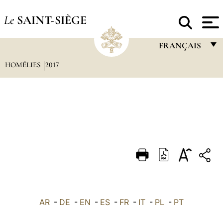
Le
SAINT-SIÈGE
FRANÇAIS
HOMÉLIES
2017
FRANÇAIS
ENGLISH
ITALIANO
PORTUGUÊS
ESPAÑOL
DEUTSCH
POLSKI
العربيّة
AR
-
DE
-
EN
-
ES
-
FR
-
IT
-
PL
-
PT
中文