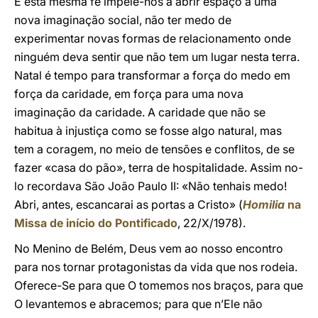
E esta mesma fé impele-nos a abrir espaço a uma
nova imaginação social, não ter medo de
experimentar novas formas de relacionamento onde
ninguém deva sentir que não tem um lugar nesta terra.
Natal é tempo para transformar a força do medo em
força da caridade, em força para uma nova
imaginação da caridade. A caridade que não se
habitua à injustiça como se fosse algo natural, mas
tem a coragem, no meio de tensões e conflitos, de se
fazer «casa do pão», terra de hospitalidade. Assim no-
lo recordava São João Paulo II: «Não tenhais medo!
Abri, antes, escancarai as portas a Cristo» (
Homilia
na
Missa de início do Pontificado
, 22/X/1978).
No Menino de Belém, Deus vem ao nosso encontro
para nos tornar protagonistas da vida que nos rodeia.
Oferece-Se para que O tomemos nos braços, para que
O levantemos e abracemos; para que n’Ele não