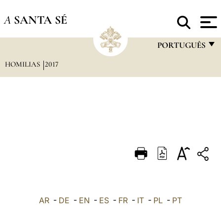
A
SANTA SÉ
PORTUGUÊS
HOMILIAS
2017
FRANÇAIS
ENGLISH
ITALIANO
PORTUGUÊS
ESPAÑOL
DEUTSCH
POLSKI
العربيّة
AR
-
DE
-
EN
-
ES
-
FR
-
IT
-
PL
-
PT
中文