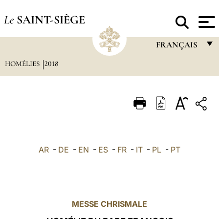
Le
SAINT-SIÈGE
FRANÇAIS
HOMÉLIES
2018
FRANÇAIS
ENGLISH
ITALIANO
PORTUGUÊS
ESPAÑOL
AR
-
DE
-
EN
-
ES
-
FR
-
IT
-
PL
-
PT
DEUTSCH
POLSKI
العربيّة
MESSE CHRISMALE
中文