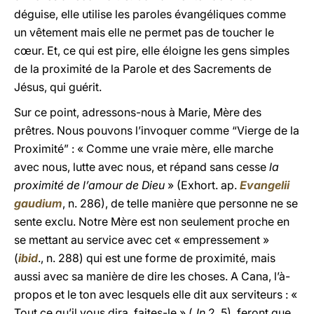
déguise, elle utilise les paroles évangéliques comme
un vêtement mais elle ne permet pas de toucher le
cœur. Et, ce qui est pire, elle éloigne les gens simples
de la proximité de la Parole et des Sacrements de
Jésus, qui guérit.
Sur ce point, adressons-nous à Marie, Mère des
prêtres. Nous pouvons l’invoquer comme “Vierge de la
Proximité” : « Comme une vraie mère, elle marche
avec nous, lutte avec nous, et répand sans cesse
la
proximité de l’amour de Dieu
» (Exhort. ap.
Evangelii
gaudium
, n. 286), de telle manière que personne ne se
sente exclu. Notre Mère est non seulement proche en
se mettant au service avec cet « empressement »
(
ibid
., n. 288) qui est une forme de proximité, mais
aussi avec sa manière de dire les choses. A Cana, l’à-
propos et le ton avec lesquels elle dit aux serviteurs : «
Tout ce qu’il vous dira, faites-le » (
Jn
2, 5), feront que