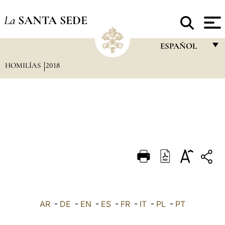
La
SANTA SEDE
ESPAÑOL
HOMILÍAS
2018
FRANÇAIS
ENGLISH
ITALIANO
PORTUGUÊS
ESPAÑOL
DEUTSCH
POLSKI
العربيّة
AR
-
DE
-
EN
-
ES
-
FR
-
IT
-
PL
-
PT
中文