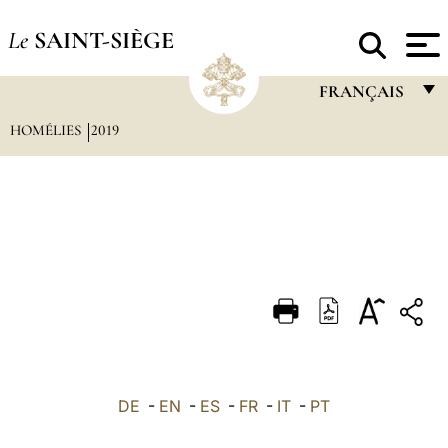
Le
SAINT-SIÈGE
FRANÇAIS
HOMÉLIES
2019
FRANÇAIS
ENGLISH
ITALIANO
PORTUGUÊS
ESPAÑOL
DEUTSCH
POLSKI
العربيّة
DE
-
EN
-
ES
-
FR
-
IT
-
PT
中文