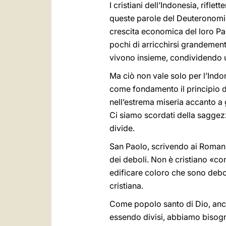
I cristiani dell’Indonesia, rifle
queste parole del Deuteronomi
crescita economica del loro Pa
pochi di arricchirsi grandemente
vivono insieme, condividendo u
Ma ciò non vale solo per l’Indo
come fondamento il principio d
nell’estrema miseria accanto a g
Ci siamo scordati della saggezz
divide.
San Paolo, scrivendo ai Romani,
dei deboli. Non è cristiano «co
edificare coloro che sono debol
cristiana.
Come popolo santo di Dio, anch
essendo divisi, abbiamo bisogno d