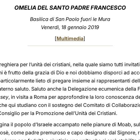
OMELIA DEL SANTO PADRE FRANCESCO
Basilica di San Paolo fuori le Mura
Venerdì, 18 gennaio 2019
[
Multimedia
]
eghiera per l’unità dei cristiani, nella quale siamo tutti invit
ani è frutto della grazia di Dio e noi dobbiamo disporci ad a
articolarmente lieto di pregare insieme ai rappresentanti del
raterno saluto. Saluto anche la Delegazione ecumenica della Fi
ssey
, in visita a Roma per approfondire la loro conoscenza del
 che qui studiano con il sostegno del Comitato di Collaborazi
onsiglio per la Promozione dell’Unità dei Cristiani.
ina il popolo d’Israele accampato nelle pianure di Moab, sul 
osè, come padre premuroso e capo designato dal Signore, ri