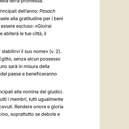
 nella terra promessa.
incipali dell’anno:
Pesach
ele alla gratitudine per i beni
 essere escluso: «Gioirai
 abiterà le tue città, il
tabilirvi il suo nome» (v. 2).
n Egitto, senza alcun possesso
uno sarà in misura della
a del paese e beneficeranno
ncipali alla nomina dei giudici.
utti i membri, tutti ugualmente
icevuti. Rendere onore e gloria
icino, soprattutto se debole e