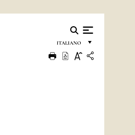
ITALIANO
FRANÇAIS
ENGLISH
ITALIANO
PORTUGUÊS
ESPAÑOL
DEUTSCH
POLSKI