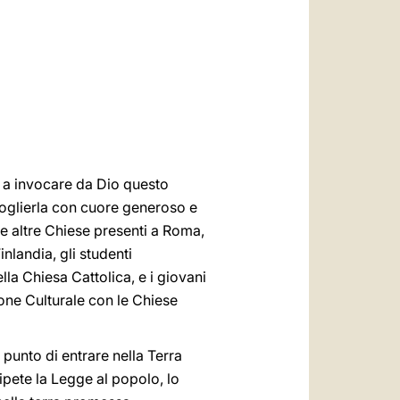
العربيّة
中文
LATINE
ati a invocare da Dio questo
ccoglierla con cuore generoso e
le altre Chiese presenti a Roma,
nlandia, gli studenti
la Chiesa Cattolica, e i giovani
one Culturale con le Chiese
punto di entrare nella Terra
pete la Legge al popolo, lo