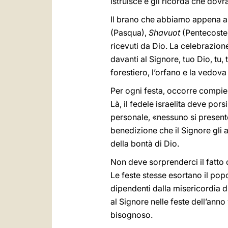
istruisce e gli ricorda che dovr
Il brano che abbiamo appena asc
(Pasqua),
Shavuot
(Pentecoste
ricevuti da Dio. La celebrazione
davanti al Signore, tuo Dio, tu, tu
forestiero, l’orfano e la vedov
Per ogni festa, occorre compiere
Là, il fedele israelita deve por
personale, «nessuno si presente
benedizione che il Signore gli 
della bontà di Dio.
Non deve sorprenderci il fatto c
Le feste stesse esortano il popo
dipendenti dalla misericordia di
al Signore nelle feste dell’anno
bisognoso.