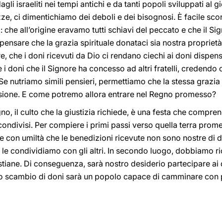
gli israeliti nei tempi antichi e da tanti popoli sviluppati al 
ze, ci dimentichiamo dei deboli e dei bisognosi. È facile sco
 che all’origine eravamo tutti schiavi del peccato e che il Sig
 pensare che la grazia spirituale donataci sia nostra propriet
re, che i doni ricevuti da Dio ci rendano ciechi ai doni dispensa
i doni che il Signore ha concesso ad altri fratelli, credendo
Se nutriamo simili pensieri, permettiamo che la stessa grazia 
ivisione. E come potremo allora entrare nel Regno promesso?
no, il culto che la giustizia richiede, è una festa che comprende
 condivisi. Per compiere i primi passi verso quella terra prome
 con umiltà che le benedizioni ricevute non sono nostre di d
 le condividiamo con gli altri. In secondo luogo, dobbiamo ri
tiane. Di conseguenza, sarà nostro desiderio partecipare ai d
to scambio di doni sarà un popolo capace di camminare con p