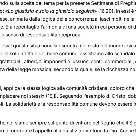
ttendo sulla scelta del tema per la presente Settimana di Preghi
o: «
La giustizia e solo la giustizia seguirai
» (16,20). In essi 
ese, animata dalla logica della concorrenza, lasci molti nel
. È a repentaglio l’armonia di una società in cui persone di di
n senso di responsabilità reciproca.
nesia: questa situazione si riscontra nel resto del mondo. Qu
ella solidarietà e del bene comune, assistiamo allo scandal
rattacieli, alberghi imponenti e lussuosi centri commerciali, 
a della legge mosaica, secondo la quale, se la ricchezza non 
 applica la stessa logica alla comunità cristiana: coloro ch
mpiacere noi stessi» (15,1). Seguendo l’esempio di Cristo, dob
i. La solidarietà e la responsabilità comune devono essere l
e noi siamo sempre sul punto di entrare nel Regno che il Si
i ricordare l’appello alla giustizia rivoltoci da Dio. Anche tra