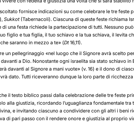
à vivere con fedeltà e giustizia una volta che si sarà stabilito
oltato fornisce indicazioni su come celebrare le tre feste pr
),
Sukkot
(Tabernacoli). Ciascuna di queste feste richiama Isra
 di una festa richiede la partecipazione di tutti. Nessuno può
o figlio e tua figlia, il tuo schiavo e la tua schiava, il levita che
a che saranno in mezzo a te» (
Dt
16,11).
 un pellegrinaggio «nel luogo che il Signore avrà scelto per s
si davanti a Dio. Nonostante ogni israelita sia stato schiavo i
rà davanti al Signore a mani vuote» (v. 16) e il dono di ciasc
avrà dato. Tutti riceveranno dunque la loro parte di ricchezz
he il testo biblico passi dalla celebrazione delle tre feste pri
lo alla giustizia, ricordando l’uguaglianza fondamentale tra t
vina, e invitando ciascuno a condividere con gli altri i beni r
 va di pari passo con il rendere onore e giustizia al proprio v