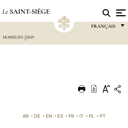
Le
SAINT-SIÈGE
FRANÇAIS
HOMÉLIES
2019
FRANÇAIS
ENGLISH
ITALIANO
PORTUGUÊS
ESPAÑOL
DEUTSCH
POLSKI
العربيّة
AR
-
DE
-
EN
-
ES
-
FR
-
IT
-
PL
-
PT
中文