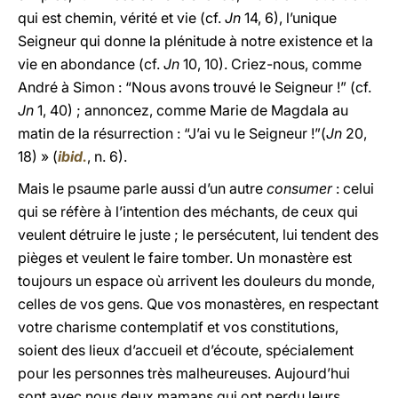
qui est chemin, vérité et vie (cf.
Jn
14, 6), l’unique
Seigneur qui donne la plénitude à notre existence et la
vie en abondance (cf.
Jn
10, 10). Criez-nous, comme
André à Simon : “Nous avons trouvé le Seigneur !” (cf.
Jn
1, 40) ; annoncez, comme Marie de Magdala au
matin de la résurrection : “J’ai vu le Seigneur !”(
Jn
20,
18) » (
ibid.
, n. 6).
Mais le psaume parle aussi d’un autre
consumer
: celui
qui se réfère à l’intention des méchants, de ceux qui
veulent détruire le juste ; le persécutent, lui tendent des
pièges et veulent le faire tomber. Un monastère est
toujours un espace où arrivent les douleurs du monde,
celles de vos gens. Que vos monastères, en respectant
votre charisme contemplatif et vos constitutions,
soient des lieux d’accueil et d’écoute, spécialement
pour les personnes très malheureuses. Aujourd’hui
sont avec nous deux mamans qui ont perdu leurs