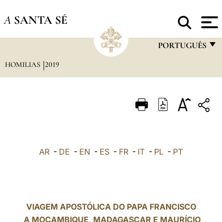
A
SANTA SÉ
PORTUGUÊS
HOMILIAS
2019
FRANÇAIS
ENGLISH
ITALIANO
PORTUGUÊS
ESPAÑOL
AR
-
DE
-
EN
-
ES
-
FR
-
IT
-
PL
-
PT
DEUTSCH
POLSKI
العربيّة
VIAGEM APOSTÓLICA DO PAPA FRANCISCO
A MOÇAMBIQUE, MADAGASCAR E MAURÍCIO
中文