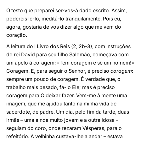
O testo que preparei ser-vos-á dado escrito. Assim,
podereis lê-lo, meditá-lo tranquilamente. Pois eu,
agora, gostaria de vos dizer algo que me vem do
coração.
A leitura do I Livro dos Reis (2, 2b-3), com instruções
do rei David para seu filho Salomão, começava com
um apelo à coragem: «Tem coragem e sê um homem!»
Coragem. E, para seguir o Senhor, é preciso
coragem
:
sempre um pouco de coragem! É verdade que, o
trabalho mais pesado, fá-lo Ele; mas é preciso
coragem para O deixar fazer. Vem-me à mente uma
imagem, que me ajudou tanto na minha vida de
sacerdote, de padre. Um dia, pelo fim da tarde, duas
irmãs – uma ainda muito jovem e a outra idosa –
seguiam do coro, onde rezaram Vésperas, para o
refeitório. A velhinha custava-lhe a andar – estava