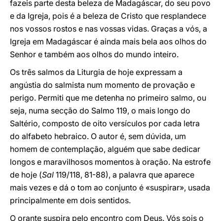
fazeis parte desta beleza de Madagáscar, do seu povo
e da Igreja, pois é a beleza de Cristo que resplandece
nos vossos rostos e nas vossas vidas. Graças a vós, a
Igreja em Madagáscar é ainda mais bela aos olhos do
Senhor e também aos olhos do mundo inteiro.
Os três salmos da Liturgia de hoje expressam a
angústia do salmista num momento de provação e
perigo. Permiti que me detenha no primeiro salmo, ou
seja, numa secção do Salmo 119, o mais longo do
Saltério, composto de oito versículos por cada letra
do alfabeto hebraico. O autor é, sem dúvida, um
homem de contemplação, alguém que sabe dedicar
longos e maravilhosos momentos à oração. Na estrofe
de hoje (
Sal
119/118, 81-88), a palavra que aparece
mais vezes e dá o tom ao conjunto é «suspirar», usada
principalmente em dois sentidos.
O orante suspira pelo encontro com Deus. Vós sois o