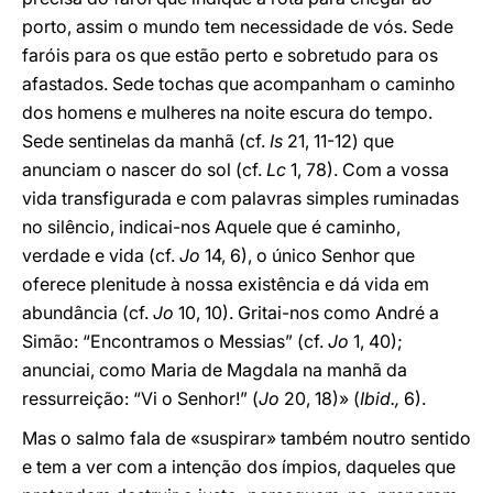
porto, assim o mundo tem necessidade de vós. Sede
faróis para os que estão perto e sobretudo para os
afastados. Sede tochas que acompanham o caminho
dos homens e mulheres na noite escura do tempo.
Sede sentinelas da manhã (cf.
Is
21, 11-12) que
anunciam o nascer do sol (cf.
Lc
1, 78). Com a vossa
vida transfigurada e com palavras simples ruminadas
no silêncio, indicai-nos Aquele que é caminho,
verdade e vida (cf.
Jo
14, 6), o único Senhor que
oferece plenitude à nossa existência e dá vida em
abundância (cf.
Jo
10, 10). Gritai-nos como André a
Simão: “Encontramos o Messias” (cf.
Jo
1, 40);
anunciai, como Maria de Magdala na manhã da
ressurreição: “Vi o Senhor!” (
Jo
20, 18)» (
Ibid.,
6).
Mas o salmo fala de «suspirar» também noutro sentido
e tem a ver com a intenção dos ímpios, daqueles que