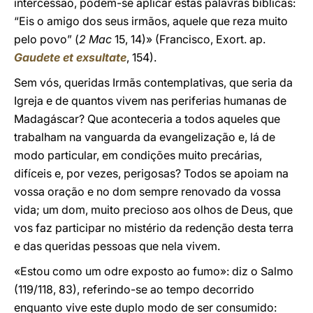
intercessão, podem-se aplicar estas palavras bíblicas:
“Eis o amigo dos seus irmãos, aquele que reza muito
pelo povo” (
2 Mac
15, 14)» (Francisco, Exort. ap.
Gaudete et exsultate
, 154).
Sem vós, queridas Irmãs contemplativas, que seria da
Igreja e de quantos vivem nas periferias humanas de
Madagáscar? Que aconteceria a todos aqueles que
trabalham na vanguarda da evangelização e, lá de
modo particular, em condições muito precárias,
difíceis e, por vezes, perigosas? Todos se apoiam na
vossa oração e no dom sempre renovado da vossa
vida; um dom, muito precioso aos olhos de Deus, que
vos faz participar no mistério da redenção desta terra
e das queridas pessoas que nela vivem.
«Estou como um odre exposto ao fumo»: diz o Salmo
(119/118, 83), referindo-se ao tempo decorrido
enquanto vive este duplo modo de ser consumido: