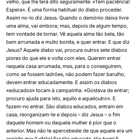
velho, que lhe terá dito seguramente: «Tem paciência!
Espera». É uma forma habitual do diabo proceder.
Assim no-lo diz Jesus. Quando o demónio deixa livre
uma alma, vai embora; mas, depois de algum tempo,
tem vontade de tornar. Vê aquela alma tão bela, tão
bem arrumada e muito bonita, e quer entrar. E que diz
Jesus? Aquele diabo vai, procura outros sete diabos
piores do que ele e volta com eles. Querem entrar
naquela casa arrumada, mas, para o conseguirem,
como se fossem ladrões, não podem fazer barulho,
devem entrar educadamente. E assim os diabos
«educados» tocam à campainha: «Gostava de entrar;
procuro ajuda para isto, aquilo e aqueloutro». E
fazem-no entrar. São diabos educados, entram em
casa, reorganizam-te e depois – diz Jesus – o fim
daquele homem ou daquela mulher é pior que o
anterior. Mas não te apercebeste de que aquele era um
espírito mau? «Não! Era tão educado, tão bom! E