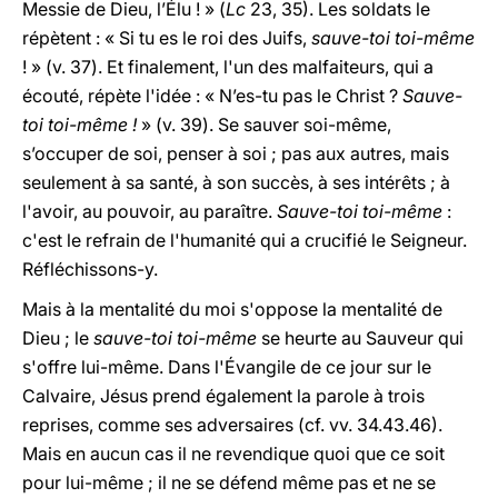
Messie de Dieu, l’Élu ! » (
Lc
23, 35). Les soldats le
répètent : « Si tu es le roi des Juifs,
sauve-toi toi-même
! » (v. 37). Et finalement, l'un des malfaiteurs, qui a
écouté, répète l'idée : « N’es-tu pas le Christ ?
Sauve-
toi toi-même
!
» (v. 39). Se sauver soi-même,
s’occuper de soi, penser à soi ; pas aux autres, mais
seulement à sa santé, à son succès, à ses intérêts ; à
l'avoir, au pouvoir, au paraître.
Sauve-toi toi-même
:
c'est le refrain de l'humanité qui a crucifié le Seigneur.
Réfléchissons-y.
Mais à la mentalité du moi s'oppose la mentalité de
Dieu ; le
sauve-toi toi-même
se heurte au Sauveur qui
s'offre lui-même. Dans l'Évangile de ce jour sur le
Calvaire, Jésus prend également la parole à trois
reprises, comme ses adversaires (cf. vv. 34.43.46).
Mais en aucun cas il ne revendique quoi que ce soit
pour lui-même ; il ne se défend même pas et ne se