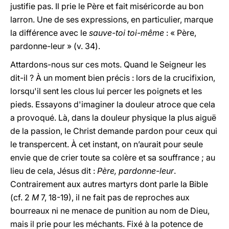
justifie pas. Il prie le Père et fait miséricorde au bon
larron. Une de ses expressions, en particulier, marque
la différence avec le
sauve-toi toi-même
: « Père,
pardonne-leur » (v. 34).
Attardons-nous sur ces mots. Quand le Seigneur les
dit-il ? À un moment bien précis : lors de la crucifixion,
lorsqu'il sent les clous lui percer les poignets et les
pieds. Essayons d'imaginer la douleur atroce que cela
a provoqué. Là, dans la douleur physique la plus aiguë
de la passion, le Christ demande pardon pour ceux qui
le transpercent. À cet instant, on n’aurait pour seule
envie que de crier toute sa colère et sa souffrance ; au
lieu de cela, Jésus dit :
Père, pardonne-leur
.
Contrairement aux autres martyrs dont parle la Bible
(cf. 2
M
7, 18-19), il ne fait pas de reproches aux
bourreaux ni ne menace de punition au nom de Dieu,
mais il prie pour les méchants. Fixé à la potence de