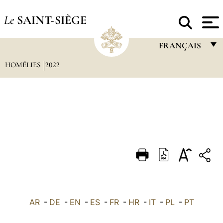
Le
SAINT-SIÈGE
FRANÇAIS
HOMÉLIES
2022
FRANÇAIS
ENGLISH
ITALIANO
PORTUGUÊS
ESPAÑOL
DEUTSCH
POLSKI
العربيّة
AR
-
DE
-
EN
-
ES
-
FR
-
HR
-
IT
-
PL
-
PT
中文