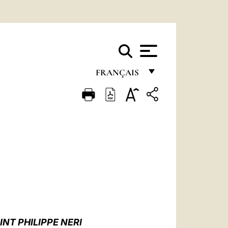
FRANÇAIS
FRANÇAIS
ENGLISH
ITALIANO
PORTUGUÊS
ESPAÑOL
DEUTSCH
POLSKI
NT PHILIPPE NERI