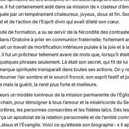
. Il fut certainement aidé dans sa mission de « ciseleur d’âmes
quée par un tempérament chaleureux, joyeux, doux et fin. Ses
 et de l’action de l’Esprit divin qui avait dilaté son cœur.
de de formation, a su se servir de la fécondité des contraste
it dans l’Oratoire à prier en communion fraternelle; fortement
it un travail de mortification intérieure puisée à la joie et à 
il fut un prêcheur tellement avare de mots que, lorsqu’il étai
uelques phrases seulement. Là était son secret, qui fit de lui
arque spirituelle transparaît dans toutes ses actions. On y r
urner l’air sombre et le sourcil froncé, son esprit festif et 
mais la guérit, la rend plus forte et meilleure.
illeurs un modèle lumineux de la mission permanente de l’Égl
chain, pour témoigner à tous l’amour et la miséricorde du Se
rêtres, les personnes consacrées et les fidèles laïcs. Dès l
a un apostolat de la relation personnelle et de l’amitié comm
Jésus et l’Évangile. Voici ce qu’atteste son biographe : « Il a