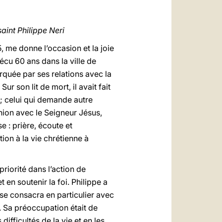
العربيّة
中文
aint Philippe Neri
LATINE
5, me donne l’occasion et la joie
vécu 60 ans dans la ville de
quée par ses relations avec la
r son lit de mort, il avait fait
ut; celui qui demande autre
nion avec le Seigneur Jésus,
se : prière, écoute et
ion à la vie chrétienne à
riorité dans l’action de
 en soutenir la foi. Philippe a
 se consacra en particulier avec
. Sa préoccupation était de
ifficultés de la vie et en les