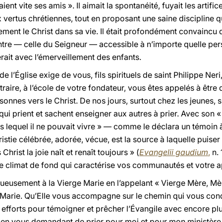
aient vite ses amis ». Il aimait la spontanéité, fuyait les artific
ertus chrétiennes, tout en proposant une saine discipline qu
ement le Christ dans sa vie. Il était profondément convaincu 
ntre — celle du Seigneur — accessible à n’importe quelle per
lerait avec l’émerveillement des enfants.
e l’Église exige de vous, fils spirituels de saint Philippe Ne
raire, à l’école de votre fondateur, vous êtes appelés à êtr
onnes vers le Christ. De nos jours, surtout chez les jeunes, si
ui prient et sachent enseigner aux autres à prier. Avec son 
ns lequel il ne pouvait vivre » — comme le déclara un témoin
istie célébrée, adorée, vécue, est la source à laquelle puise
hrist la joie naît et renaît toujours » (
Evangelii gaudium
,
n. 
s le climat de fond qui caractérise vos communautés et votre a
ctueusement à la Vierge Marie en l’appelant « Vierge Mère, M
de Marie. Qu’Elle vous accompagne sur le chemin qui vous con
s efforts pour témoigner et prêcher l’Évangile avec encore pl
t en vous demandant de prier pour moi et pour mon ministère