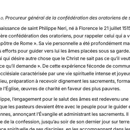
.o.
Procureur général de la confédération des oratoriens de s
issance de saint Philippe Neri, né à Florence le 21 juillet 151
tière confédération des oratoriens, pour rappeler celui qui a 
 apôtre de Rome ». Sa vie personnelle a été profondément mar
efforts pour guider vers lui les âmes placées sous sa garde. Su
ui qui désire autre chose que le Christ ne sait pas ce qu’il ve
s ce qu’il demande ». De cette expérience féconde de commu
ecclésiale caractérisée par une vie spirituelle intense et joyeu
ieu, préparation à recevoir dignement les sacrements, format
 de l’Église, œuvres de charité en faveur des plus pauvres.
ilippe, l’engagement pour le salut des âmes est redevenu une p
ue les pasteurs devaient être avec le peuple pour le guider et
nnes, annonçant l’Évangile et administrant les sacrements. Il
 de la confession, jusqu’au soir de son dernier jour sur terre
e spirituelle de ses disciples, en les accompagnant dans les d