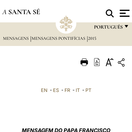
A
SANTA SÉ
PORTUGUÊS
MENSAGENS
MENSAGENS PONTIFÍCIAS
2015
FRANÇAIS
ENGLISH
ITALIANO
PORTUGUÊS
ESPAÑOL
EN
-
ES
-
FR
-
IT
-
PT
DEUTSCH
POLSKI
العربيّة
MENSAGEM DO PAPA FRANCISCO
中文