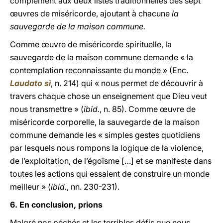
complément aux deux listes traditionnelles des sept
œuvres de miséricorde, ajoutant à chacune
la
sauvegarde de la maison commune.
Comme œuvre de miséricorde spirituelle, la
sauvegarde de la maison commune demande « la
contemplation reconnaissante du monde » (Enc.
Laudato s
ì
, n. 214) qui « nous permet de découvrir à
travers chaque chose un enseignement que Dieu veut
nous transmettre » (
ibid.
, n. 85). Comme œuvre de
miséricorde corporelle, la sauvegarde de la maison
commune demande les « simples gestes quotidiens
par lesquels nous rompons la logique de la violence,
de l’exploitation, de l’égoïsme […] et se manifeste dans
toutes les actions qui essaient de construire un monde
meilleur » (
ibid.
, nn. 230-231).
6. En conclusion, prions
Malgré nos péchés et les terribles défis que nous