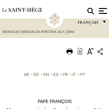
Le
SAINT-SIÈGE
FRANÇAIS
MESSAGES
MESSAGES PONTIFICAUX
2016
FRANÇAIS
ENGLISH
ITALIANO
PORTUGUÊS
ESPAÑOL
AR
-
DE
-
EN
-
ES
-
FR
-
IT
-
PT
DEUTSCH
POLSKI
العربيّة
PAPE FRANÇOIS
中文