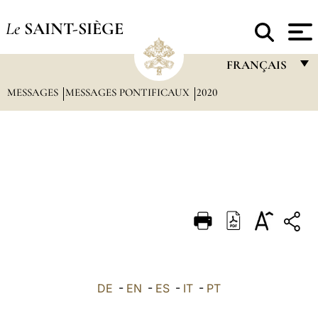
Le
SAINT-SIÈGE
FRANÇAIS
MESSAGES
MESSAGES PONTIFICAUX
2020
FRANÇAIS
ENGLISH
ITALIANO
PORTUGUÊS
ESPAÑOL
DEUTSCH
POLSKI
العربيّة
DE
-
EN
-
ES
-
IT
-
PT
中文