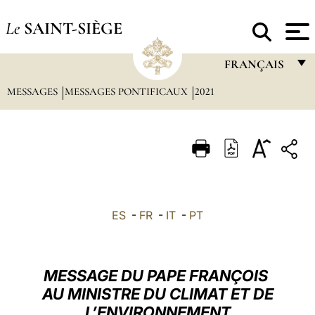
Le
SAINT-SIÈGE
FRANÇAIS
MESSAGES
MESSAGES PONTIFICAUX
2021
FRANÇAIS
ENGLISH
ITALIANO
PORTUGUÊS
ESPAÑOL
ES
-
FR
-
IT
-
PT
DEUTSCH
POLSKI
MESSAGE DU PAPE FRANÇOIS
العربيّة
AU MINISTRE DU CLIMAT ET DE
L’ENVIRONNEMENT
中文