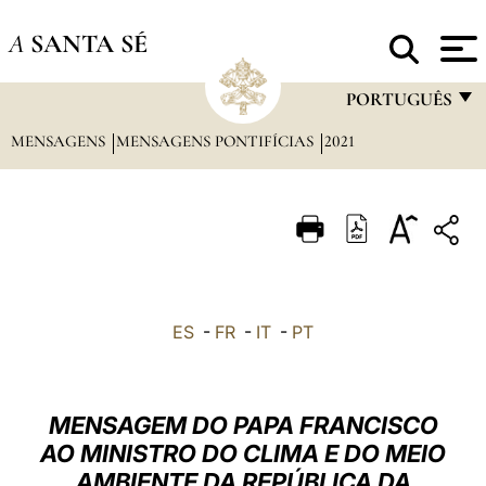
A
SANTA SÉ
PORTUGUÊS
MENSAGENS
MENSAGENS PONTIFÍCIAS
2021
FRANÇAIS
ENGLISH
ITALIANO
PORTUGUÊS
ESPAÑOL
ES
-
FR
-
IT
-
PT
DEUTSCH
POLSKI
MENSAGEM DO PAPA FRANCISCO
العربيّة
AO MINISTRO DO CLIMA E DO MEIO
AMBIENTE DA REPÚBLICA DA
中文