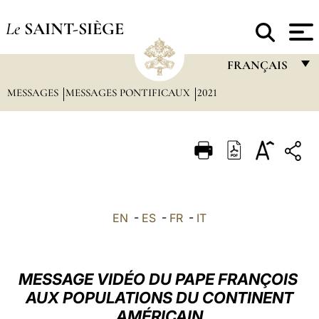
Le
SAINT-SIÈGE
FRANÇAIS
MESSAGES
MESSAGES PONTIFICAUX
2021
FRANÇAIS
ENGLISH
ITALIANO
PORTUGUÊS
ESPAÑOL
EN
-
ES
-
FR
-
IT
DEUTSCH
POLSKI
MESSAGE VIDÉO DU PAPE FRANÇOIS
العربيّة
AUX POPULATIONS DU CONTINENT
AMÉRICAIN
中文